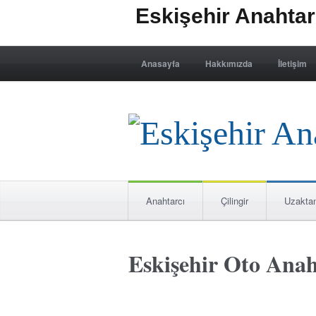
Eskişehir Anahta
Anasayfa
Hakkımızda
İletişim
Anahtarcı
Çilingir
Uzakta
Eskişehir Oto Ana