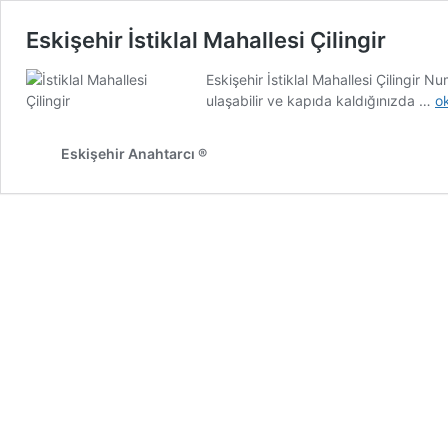
Eskişehir İstiklal Mahallesi Çilingir
Eskişehir İstiklal Mahallesi Çilingi
Es
ulaşabilir ve kapıda kaldığınızda …
o
İs
Ma
Eskişehir Anahtarcı ®
Çi