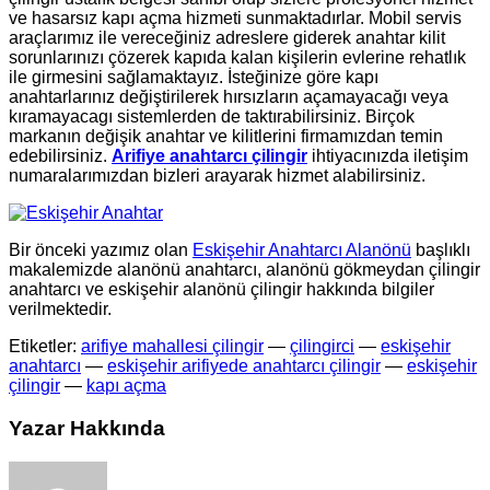
ve hasarsız kapı açma hizmeti sunmaktadırlar. Mobil servis
araçlarımız ile vereceğiniz adreslere giderek anahtar kilit
sorunlarınızı çözerek kapıda kalan kişilerin evlerine rehatlık
ile girmesini sağlamaktayız. İsteğinize göre kapı
anahtarlarınız değiştirilerek hırsızların açamayacağı veya
kıramayacagı sistemlerden de taktırabilirsiniz. Birçok
markanın değişik anahtar ve kilitlerini firmamızdan temin
edebilirsiniz.
Arifiye anahtarcı çilingir
ihtiyacınızda iletişim
numaralarımızdan bizleri arayarak hizmet alabilirsiniz.
Bir önceki yazımız olan
Eskişehir Anahtarcı Alanönü
başlıklı
makalemizde alanönü anahtarcı, alanönü gökmeydan çilingir
anahtarcı ve eskişehir alanönü çilingir hakkında bilgiler
verilmektedir.
Etiketler:
arifiye mahallesi çilingir
—
çilingirci
—
eskişehir
anahtarcı
—
eskişehir arifiyede anahtarcı çilingir
—
eskişehir
çilingir
—
kapı açma
Yazar Hakkında