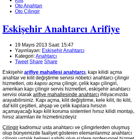
Kilit
Oto Anahtarı
Oto Çilingir
Eskişehir Anahtarcı Arifiye
19 Mayıs 2013 Saat: 15:47
Yayınlayan:
Eskişehir Anahtarcı
Kategori:
Anahtarcı
Tweet
Share
Share
Eskişehir
arifiye mahallesi anahtarcı
, kapı kilidi açma
anahtar ve kilit değiştirme servisi nöbetci anahtarcı çilingir
hizmetleri,
oto kapısı açma
çilingir, çelik kapı çilingiri,
amerikan kapı çilingir servis hizmetleri, eskişehir anahtarcı
servisi olarak
arifiye mahallesinde anahtarcı
ihtiyacınızda
arayabilirsiniz. Kapı açma, kilit değiştirme, kele kilit, ito kilit,
daf kilit çeşitleri, ahşap ve çelik kapılara hırsızın
açamayacağı kapı kilit koruma sistemleri hırsız kilidi montajı,
hırsız alarmları ile hizmetinizdeyiz
Çilingir
kadromuz usta anahtarcı ve çilingirlerden oluşmuş
olup bünyemizde faaliyet gösteren elemanlarımız anahtarcı
çilingir ustalık belgesi sahibi olup sizlere profesyonel hizmet