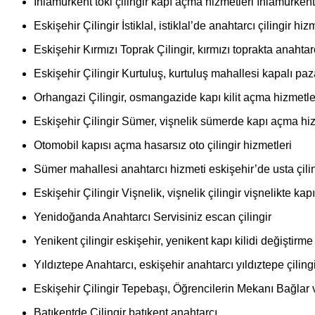
Ihlamurkent toki çilingir kapı açma hizmetleri ıhlamurkent 
Eskişehir Çilingir İstiklal, istiklal’de anahtarcı çilingir h
Eskişehir Kırmızı Toprak Çilingir, kırmızı toprakta anahtar
Eskişehir Çilingir Kurtuluş, kurtuluş mahallesi kapalı paz
Orhangazi Çilingir, osmangazide kapı kilit açma hizmetleri 
Eskişehir Çilingir Sümer, vişnelik sümerde kapı açma hiz
Otomobil kapısı açma hasarsız oto çilingir hizmetleri
Sümer mahallesi anahtarcı hizmeti eskişehir’de usta çilin
Eskişehir Çilingir Vişnelik, vişnelik çilingir vişnelikte ka
Yenidoğanda Anahtarcı Servisiniz escan çilingir
Yenikent çilingir eskişehir, yenikent kapı kilidi değiştirme
Yıldıztepe Anahtarcı, eskişehir anahtarcı yıldıztepe çiling
Eskişehir Çilingir Tepebaşı, Öğrencilerin Mekanı Bağlar v
Batıkentde Çilingir batıkent anahtarcı