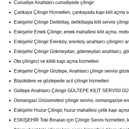
Cunudiye Anahtarcı cunudiyede çilingir
Çankaya Çilingir Hizmetleri, çankayada kapı kilit açma se
Eskişehir Çilingir Deliklitaş, deliklitaşta kilit servisi çilingi
Eskişehir Emek Çilingir, emek mahallesi kilit açma, motorl
Eskişehir Çilingir Erenköy, erenköy anahtarcı çilingirci a
Eskişehir Çilingir Gökmeydan, gökmeydan anahtarcı, gök
Oto çilingirci ve kilitli kapı açma hizmetleri
Eskişehir Çilingir Göztepe, Anahtarcı çilingir servisi gözt
Büyükdere ve göztepede acil çilingir hizmetleri
Gültepe Anahtarcı Çilingir GÜLTEPE KİLİT SERVİSİ 
Osmangazi Ünüversitesi çilingir servisi, osmangaziye en y
Eskişehir Huzur Çilingir, huzur mahallesi çelik kapı açm
ESKİŞEHİR Toki Binaları için Çilingir Servis hizmetleri, k