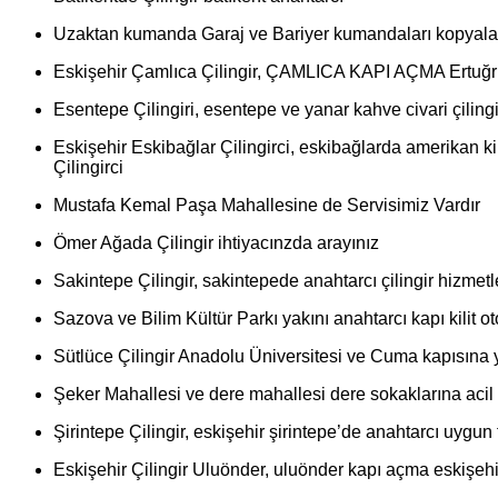
Uzaktan kumanda Garaj ve Bariyer kumandaları kopyala
Eskişehir Çamlıca Çilingir, ÇAMLICA KAPI AÇMA Ertuğrulga
Esentepe Çilingiri, esentepe ve yanar kahve civari çilingir h
Eskişehir Eskibağlar Çilingirci, eskibağlarda amerikan kil
Çilingirci
Mustafa Kemal Paşa Mahallesine de Servisimiz Vardır
Ömer Ağada Çilingir ihtiyacınzda arayınız
Sakintepe Çilingir, sakintepede anahtarcı çilingir hizmetl
Sazova ve Bilim Kültür Parkı yakını anahtarcı kapı kilit 
Sütlüce Çilingir Anadolu Üniversitesi ve Cuma kapısına ya
Şeker Mahallesi ve dere mahallesi dere sokaklarına acil ç
Şirintepe Çilingir, eskişehir şirintepe’de anahtarcı uygun
Eskişehir Çilingir Uluönder, uluönder kapı açma eskişehi