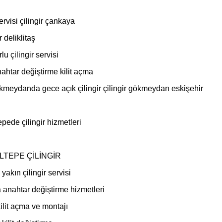
rvisi çilingir çankaya
r deliklitaş
u çilingir servisi
nahtar değiştirme kilit açma
meydanda gece açık çilingir çilingir gökmeydan eskişehir
epede çilingir hizmetleri
GÜLTEPE ÇİLİNGİR
akın çilingir servisi
a anahtar değiştirme hizmetleri
ilit açma ve montajı