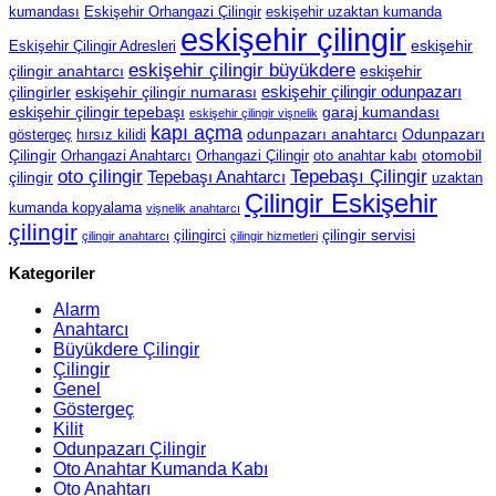
kumandası
Eskişehir Orhangazi Çilingir
eskişehir uzaktan kumanda
eskişehir çilingir
eskişehir
Eskişehir Çilingir Adresleri
eskişehir çilingir büyükdere
çilingir anahtarcı
eskişehir
eskişehir çilingir odunpazarı
çilingirler
eskişehir çilingir numarası
eskişehir çilingir tepebaşı
garaj kumandası
eskişehir çilingir vişnelik
kapı açma
odunpazarı anahtarcı
Odunpazarı
göstergeç
hırsız kilidi
Çilingir
otomobil
Orhangazi Anahtarcı
Orhangazi Çilingir
oto anahtar kabı
oto çilingir
Tepebaşı Çilingir
Tepebaşı Anahtarcı
çilingir
uzaktan
Çilingir Eskişehir
kumanda kopyalama
vişnelik anahtarcı
çilingir
çilingir servisi
çilingirci
çilingir anahtarcı
çilingir hizmetleri
Kategoriler
Alarm
Anahtarcı
Büyükdere Çilingir
Çilingir
Genel
Göstergeç
Kilit
Odunpazarı Çilingir
Oto Anahtar Kumanda Kabı
Oto Anahtarı