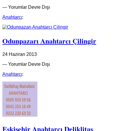
—
Yorumlar Devre Dışı
Anahtarcı
:
Odunpazarı Anahtarcı Çilingir
24 Haziran 2013
—
Yorumlar Devre Dışı
Anahtarcı
:
Eskişehir Anahtarcı Deliklitaş