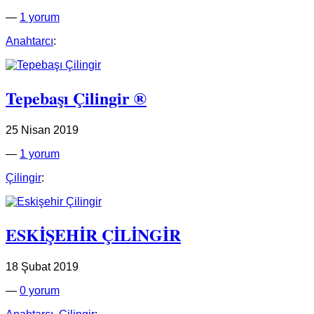
—
1 yorum
Anahtarcı
:
Tepebaşı Çilingir ®
25 Nisan 2019
—
1 yorum
Çilingir
:
ESKİŞEHİR ÇİLİNGİR
18 Şubat 2019
—
0 yorum