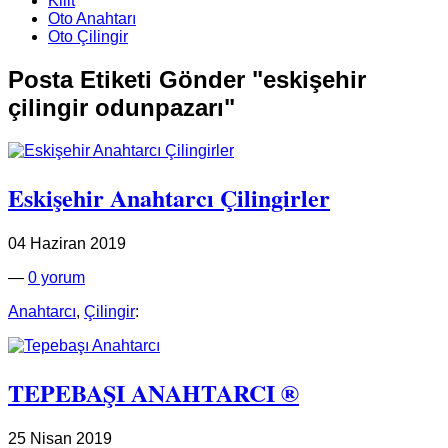
Kilit
Oto Anahtarı
Oto Çilingir
Posta Etiketi Gönder "eskişehir
çilingir odunpazarı"
Eskişehir Anahtarcı Çilingirler
04 Haziran 2019
—
0 yorum
Anahtarcı
,
Çilingir
:
TEPEBAŞI ANAHTARCI ®
25 Nisan 2019