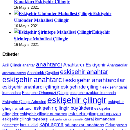
Konakları Eskişehir Çilingir
16 Mayıs 2021
Eskişehir
Uluönder Mahallesi Çilingir
16 Mayıs 2021
Eskişehir
Şirintepe Mahallesi Çilingir
16 Mayıs 2021
Etiketler
anahtarcı
Anahtarcı Eskişehir
Acil Çilingir
anahtar
Anahtarcılar
eskişehir anahtar
Anahtarlık Çeşitleri
anahtarcı servisi
eskişehir anahtarcı
eskişehir anahtarcılar
eskişehir anahtarcı çilingir
eskişehirde çilingir
eskişehir garaj
kumandası
Eskişehir Orhangazi Çilingir
eskişehir uzaktan kumanda
eskişehir çilingir
eskişehir
Eskişehir Çilingir Adresleri
eskişehir çilingir büyükdere
çilingir anahtarcı
eskişehir
eskişehir çilingir odunpazarı
çilingirler
eskişehir çilingir numarası
eskişehir çilingir tepebaşı
garaj kumandası
eskişehir çilingir vişnelik
kapı açma
odunpazarı anahtarcı
Odunpazarı
göstergeç
hırsız kilidi