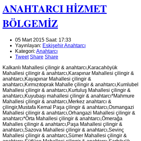
ANAHTARCI HİZMET
BÖLGEMİZ
05 Mart 2015 Saat: 17:33
Yayınlayan:
Eskişehir Anahtarcı
Kategori:
Anahtarcı
Tweet
Share
Share
Kalkanlı Mahallesi çilingir & anahtarcı,Karacahöyük
Mahallesi çilingir & anahtarcı,Karapınar Mahallesi çilingir &
anahtarcı,Kayapınar Mahallesi çilingir &
anahtarcı,Kırmızıtoprak Mahalle çilingir & anahtarcı,Kumlubel
Mahallesi çilingir & anahtarcı,Kurtuluş Mahallesi çilingir &
anahtarcı,Kuyubaşı mahallesi çilingir & anahtarcı*Mahmure
Mahallesi çilingir & anahtarcı,Merkez anahtarcı &
çilingir,Mustafa Kemal Paşa çilingir & anahtarcı,Osmangazi
Mahallesi çilingir & anahtarcı,Orhangazi Mahallesi çilingir &
anahtarcı*Orta Mahallesi çilingir & anahtarcı,Ömerağa
Mahalles çilingir & anahtarcı,Paşa Mahallesi çilingir &
anahtarcı,Sazova Mahallesi çilingir & anahtarcı,Sevinç
Mahallesi çilingir & anahtarcı,Sümer Mahallesi çilingir &