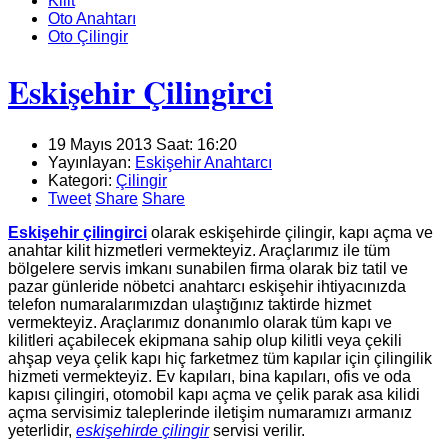
Kilit
Oto Anahtarı
Oto Çilingir
Eskişehir Çilingirci
19 Mayıs 2013 Saat: 16:20
Yayınlayan:
Eskişehir Anahtarcı
Kategori:
Çilingir
Tweet
Share
Share
Eskişehir çilingirci
olarak eskişehirde çilingir, kapı açma ve
anahtar kilit hizmetleri vermekteyiz. Araçlarımız ile tüm
bölgelere servis imkanı sunabilen firma olarak biz tatil ve
pazar günleride nöbetci anahtarcı eskişehir ihtiyacınızda
telefon numaralarımızdan ulaştığınız taktirde hizmet
vermekteyiz. Araçlarımız donanımlo olarak tüm kapı ve
kilitleri açabilecek ekipmana sahip olup kilitli veya çekili
ahşap veya çelik kapı hiç farketmez tüm kapılar için çilingilik
hizmeti vermekteyiz. Ev kapıları, bina kapıları, ofis ve oda
kapısı çilingiri, otomobil kapı açma ve çelik parak asa kilidi
açma servisimiz taleplerinde iletişim numaramızı armanız
yeterlidir,
eskişehirde çilingir
servisi verilir.