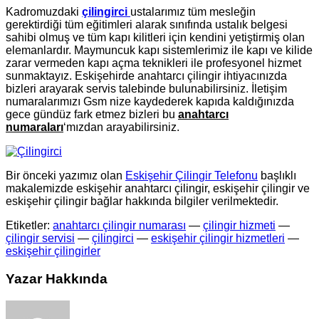
Kadromuzdaki
çilingirci
ustalarımız tüm mesleğin
gerektirdiği tüm eğitimleri alarak sınıfında ustalık belgesi
sahibi olmuş ve tüm kapı kilitleri için kendini yetiştirmiş olan
elemanlardır. Maymuncuk kapı sistemlerimiz ile kapı ve kilide
zarar vermeden kapı açma teknikleri ile profesyonel hizmet
sunmaktayız. Eskişehirde anahtarcı çilingir ihtiyacınızda
bizleri arayarak servis talebinde bulunabilirsiniz. İletişim
numaralarımızı Gsm nize kaydederek kapıda kaldığınızda
gece gündüz fark etmez bizleri bu
anahtarcı
numaraları
‘mızdan arayabilirsiniz.
Bir önceki yazımız olan
Eskişehir Çilingir Telefonu
başlıklı
makalemizde eskişehir anahtarcı çilingir, eskişehir çilingir ve
eskişehir çilingir bağlar hakkında bilgiler verilmektedir.
Etiketler:
anahtarcı çilingir numarası
—
çilingir hizmeti
—
çilingir servisi
—
çilingirci
—
eskişehir çilingir hizmetleri
—
eskişehir çilingirler
Yazar Hakkında