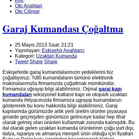
Kilit
Oto Anahtarı
Oto Çilingir
Garaj Kumandası Çoğaltma
25 Mayıs 2013 Saat: 21:21
Yayınlayan:
Eskişehir Anahtarcı
Kategori:
Uzaktan Kumanda
Tweet
Share
Share
Eskişehirde garaj kumandalarınızın yedeklerini biz
çoğaltıyoruz. %80 kumandaların tümünü elektronik
makinalarımızla firmamızda çoğaltmak mümkündür.
Firmamıza uğrayıp bilgi alabilirsiniz. Orjinal
garaj kapı
kumandaları
seksiyonel katlanır kapı ve otopark uzaktan
kumanda ihtiyacınızda firmamıza ugrayıp kumandanızı
göstererek bu konu hakkında bilgi alabilirsiniz. Garaj
kapılarında gürümüzde artık yerli üretim ürünler piyasaya
girsede geçmişden günümüze gelinceye kadar hep ithal
olarak gelmiş olan ürünleri kullanmak zorunda kalmışdık. Bu
ital olarak gelen uzaktan kumanda ürünlerinin çoğu yurt dışı,
italya, ispanya ve almanya menşeli ürün olduğu için fiyatları