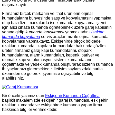
Euro ve Dolar
kuru üzerinden hesaplanarak bizlere
ulaşmaktaydı…
Firmamız birçok markanın ve ithal ürünlerin orjinal
kumandalarını bünyesinde
satış ve kopyalamasını
yapmakta
olup bazı özel markalarda ise kumanda kopyalama işlemi
için alıcı cihaza kumanda ögretebilmek üzere garaj kapısının
yanına gidip
kumanda tanıştırması
yapmaktadır.
Uzaktan
kumanda kopyalama
servis araçlarımız ile orjinal kumanda
kopyalaması yapmaktayız. Eskişehirde birçok bölgede
uzaktan kumandalı kapılara kumandalar hakkında çözüm
üreten firmamız garaj kapı kumandalarını, otopark
kumandalarını, alarm kumandaları, kepenk, bariyer ve
otomatik kapı ve otomasyon sistemi kumandalarını
çoğaltmakta ve yedek kumanda oluşturarak sizlerin kumanda
ihtiyaçlarınızı gidermektedir. İletişim sayfamızdaki harita
üzerinden de gelerek işyerimize ugrayabilir ve bilgi
alabilirsiniz.
Bir önceki yazımız olan
Eskişehir Kumanda Çoğaltma
başlıklı makalemizde eskişehir garaj kumandası, eskişehir
uzaktan kumanda ve eskişehirde kumanda yapan firma
hakkında bilgiler verilmektedir.