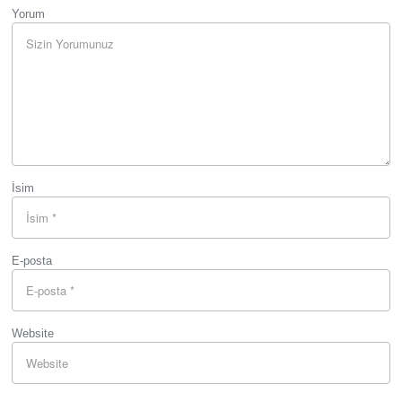
Yorum
İsim
E-posta
Website