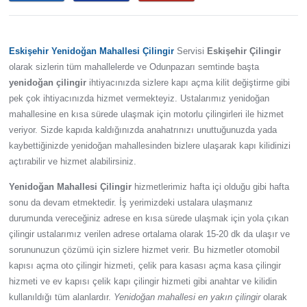
Eskişehir Yenidoğan Mahallesi Çilingir
Servisi
Eskişehir Çilingir
olarak sizlerin tüm mahallelerde ve Odunpazarı semtinde başta
yenidoğan çilingir
ihtiyacınızda sizlere kapı açma kilit değiştirme gibi
pek çok ihtiyacınızda hizmet vermekteyiz. Ustalarımız yenidoğan
mahallesine en kısa sürede ulaşmak için motorlu çilingirleri ile hizmet
veriyor. Sizde kapıda kaldığınızda anahatrınızı unuttuğunuzda yada
kaybettiğinizde yenidoğan mahallesinden bizlere ulaşarak kapı kilidinizi
açtırabilir ve hizmet alabilirsiniz.
Yenidoğan Mahallesi Çilingir
hizmetlerimiz hafta içi olduğu gibi hafta
sonu da devam etmektedir. İş yerimizdeki ustalara ulaşmanız
durumunda vereceğiniz adrese en kısa sürede ulaşmak için yola çıkan
çilingir ustalarımız verilen adrese ortalama olarak 15-20 dk da ulaşır ve
sorununuzun çözümü için sizlere hizmet verir. Bu hizmetler otomobil
kapısı açma oto çilingir hizmeti, çelik para kasası açma kasa çilingir
hizmeti ve ev kapısı çelik kapı çilingir hizmeti gibi anahtar ve kilidin
kullanıldığı tüm alanlardır.
Yenidoğan mahallesi en yakın çilingir
olarak