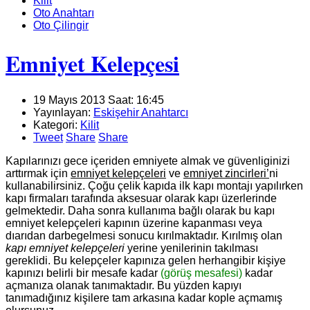
Kilit
Oto Anahtarı
Oto Çilingir
Emniyet Kelepçesi
19 Mayıs 2013 Saat: 16:45
Yayınlayan:
Eskişehir Anahtarcı
Kategori:
Kilit
Tweet
Share
Share
Kapılarınızı gece içeriden emniyete almak ve güvenliginizi
arttırmak için
emniyet kelepçeleri
ve
emniyet zincirleri’
ni
kullanabilirsiniz. Çoğu çelik kapıda ilk kapı montajı yapılırken
kapı firmaları tarafında aksesuar olarak kapı üzerlerinde
gelmektedir. Daha sonra kullanıma bağlı olarak bu kapı
emniyet kelepçeleri kapının üzerine kapanması veya
dıarıdan darbegelmesi sonucu kırılmaktadır. Kırılmış olan
kapı emniyet kelepçeleri
yerine yenilerinin takılması
gereklidi. Bu kelepçeler kapınıza gelen herhangibir kişiye
kapınızı belirli bir mesafe kadar
(görüş mesafesi)
kadar
açmanıza olanak tanımaktadır. Bu yüzden kapıyı
tanımadığınız kişilere tam arkasına kadar kople açmamış