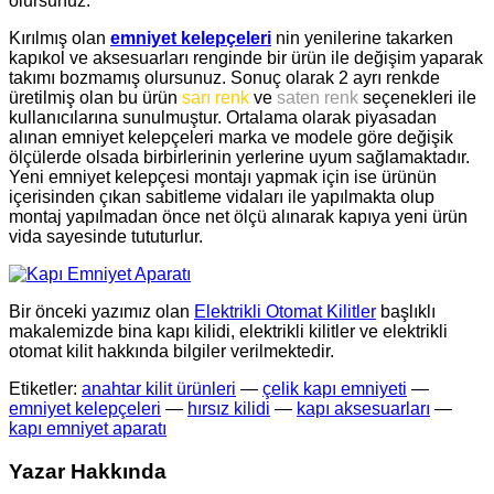
olursunuz.
Kırılmış olan
emniyet kelepçeleri
nin yenilerine takarken
kapıkol ve aksesuarları renginde bir ürün ile değişim yaparak
takımı bozmamış olursunuz. Sonuç olarak 2 ayrı renkde
üretilmiş olan bu ürün
sarı renk
ve
saten renk
seçenekleri ile
kullanıcılarına sunulmuştur. Ortalama olarak piyasadan
alınan emniyet kelepçeleri marka ve modele göre değişik
ölçülerde olsada birbirlerinin yerlerine uyum sağlamaktadır.
Yeni emniyet kelepçesi montajı yapmak için ise ürünün
içerisinden çıkan sabitleme vidaları ile yapılmakta olup
montaj yapılmadan önce net ölçü alınarak kapıya yeni ürün
vida sayesinde tututurlur.
Bir önceki yazımız olan
Elektrikli Otomat Kilitler
başlıklı
makalemizde bina kapı kilidi, elektrikli kilitler ve elektrikli
otomat kilit hakkında bilgiler verilmektedir.
Etiketler:
anahtar kilit ürünleri
—
çelik kapı emniyeti
—
emniyet kelepçeleri
—
hırsız kilidi
—
kapı aksesuarları
—
kapı emniyet aparatı
Yazar Hakkında