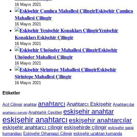
16 Mayıs 2021
Eskişehir Çamlıca
Mahallesi Çilingir
16 Mayıs 2021
Yenişehir
Konakları Eskişehir Çilingir
16 Mayıs 2021
Eskişehir
Uluönder Mahallesi Çilingir
16 Mayıs 2021
Eskişehir
Şirintepe Mahallesi Çilingir
16 Mayıs 2021
Etiketler
anahtarcı
Anahtarcı Eskişehir
Acil Çilingir
anahtar
Anahtarcılar
eskişehir anahtar
Anahtarlık Çeşitleri
anahtarcı servisi
eskişehir anahtarcı
eskişehir anahtarcılar
eskişehir anahtarcı çilingir
eskişehirde çilingir
eskişehir garaj
kumandası
Eskişehir Orhangazi Çilingir
eskişehir uzaktan kumanda