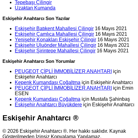
Tepebaşı Çilingir
Uzaktan Kumanda
Eskişehir Anahtarcı Son Yazılar
Eskişehir Batıkent Mahallesi Çilingir
16 Mayıs 2021
Eskişehir Çamlıca Mahallesi Çilingir
16 Mayıs 2021
Yenişehir Konakları Eskişehir Çilingir
16 Mayıs 2021
Eskişehir Uluönder Mahallesi Çilingir
16 Mayıs 2021
Eskişehir Şirintepe Mahallesi Çilingir
16 Mayıs 2021
Eskişehir Anahtarcı Son Yorumlar
PEUGEOT ÇİPLİ İMMOBİLİZER ANAHTARI
için
Eskişehir Anahtarcı
Kepenk Kumandası Çoğaltma
için
Eskişehir Anahtarcı
PEUGEOT ÇİPLİ İMMOBİLİZER ANAHTARI
için
Emin
ESEN
Kepenk Kumandası Çoğaltma
için
Mustafa Şahinbaş
Eskişehir Anahtarcı Büyükdere
için
Eskişehir Anahtarcı
Eskişehir Anahtarcı ®
© 2026 Eskişehir Anahtarcı ®. Her hakkı saklıdır. Kaynak
Gösterilmeden İzinsiz Kopyalama Yapılamaz.