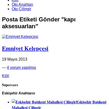
Kilit
Oto Anahtarı
Oto Çilingir
Posta Etiketi Gönder "kapı
aksesuarları"
Emniyet Kelepçesi
19 Mayıs 2013
—
4 yorum yapılmış
Kilit
:
Supercars
Eskişehir Anahtarcı
Eskişehir Batıkent
Mahallesi Çilingir