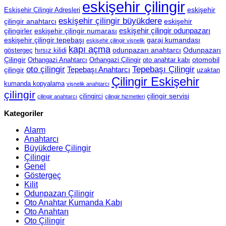
eskişehir çilingir
eskişehir
Eskişehir Çilingir Adresleri
eskişehir çilingir büyükdere
çilingir anahtarcı
eskişehir
eskişehir çilingir odunpazarı
çilingirler
eskişehir çilingir numarası
eskişehir çilingir tepebaşı
garaj kumandası
eskişehir çilingir vişnelik
kapı açma
odunpazarı anahtarcı
Odunpazarı
göstergeç
hırsız kilidi
Çilingir
otomobil
Orhangazi Anahtarcı
Orhangazi Çilingir
oto anahtar kabı
oto çilingir
Tepebaşı Çilingir
Tepebaşı Anahtarcı
çilingir
uzaktan
Çilingir Eskişehir
kumanda kopyalama
vişnelik anahtarcı
çilingir
çilingir servisi
çilingirci
çilingir anahtarcı
çilingir hizmetleri
Kategoriler
Alarm
Anahtarcı
Büyükdere Çilingir
Çilingir
Genel
Göstergeç
Kilit
Odunpazarı Çilingir
Oto Anahtar Kumanda Kabı
Oto Anahtarı
Oto Çilingir