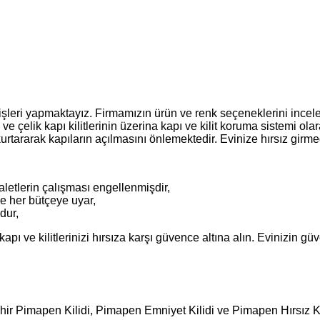
işleri yapmaktayız. Firmamızın ürün ve renk seçeneklerini inceleye
e çelik kapı kilitlerinin üzerina kapı ve kilit koruma sistemi ola
ini kurtararak kapıların açılmasını önlemektedir. Evinize hırsız gi
 aletlerin çalışması engellenmişdir,
ye her bütçeye uyar,
dur,
kapı ve kilitlerinizi hırsıza karşı güvence altına alın. Evinizin
ir Pimapen Kilidi, Pimapen Emniyet Kilidi ve Pimapen Hırsız Kili