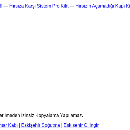
!!
—
Hırsıza Karşı Sistem Pro Kilit
—
Hırsızın Açamadığı Kapı Kil
terilmeden İzinsiz Kopyalama Yapılamaz.
htar Kabı
|
Eskişehir Soğutma
|
Eskişehir Çilingir