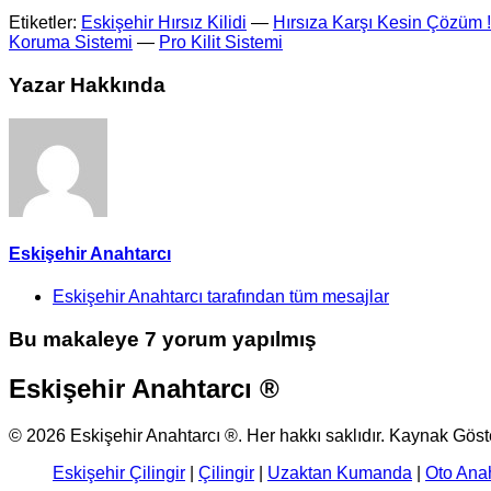
Etiketler:
Eskişehir Hırsız Kilidi
—
Hırsıza Karşı Kesin Çözüm !
Koruma Sistemi
—
Pro Kilit Sistemi
Yazar Hakkında
Eskişehir Anahtarcı
Eskişehir Anahtarcı tarafından tüm mesajlar
Bu makaleye 7 yorum yapılmış
Eskişehir Anahtarcı ®
© 2026 Eskişehir Anahtarcı ®. Her hakkı saklıdır. Kaynak Gös
Eskişehir Çilingir
|
Çilingir
|
Uzaktan Kumanda
|
Oto Ana