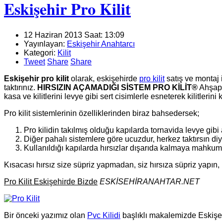
Eskişehir Pro Kilit
12 Haziran 2013 Saat: 13:09
Yayınlayan:
Eskişehir Anahtarcı
Kategori:
Kilit
Tweet
Share
Share
Eskişehir pro kilit
olarak, eskişehirde
pro kilit
satış ve montaj 
taktırınız.
HIRSIZIN AÇAMADIĞI SİSTEM PRO KİLİT®
Ahşap v
kasa ve kilitlerini levye gibi sert cisimlerle esneterek kilitler
Pro kilit sistemlerinin özelliklerinden biraz bahsedersek;
Pro kilidin takılmış olduğu kapılarda tornavida levye gibi
Diğer pahalı sistemlere göre ucuzdur, herkez taktırsın di
Kullanıldığı kapılarda hırsızlar dışarıda kalmaya mahkum
Kısacası hırsız size süpriz yapmadan, siz hırsıza süpriz yapın, 
Pro Kilit Eskişehirde Bizde
ESKİSEHİRANAHTAR.NET
Bir önceki yazımız olan
Pvc Kilidi
başlıklı makalemizde Eskişeh