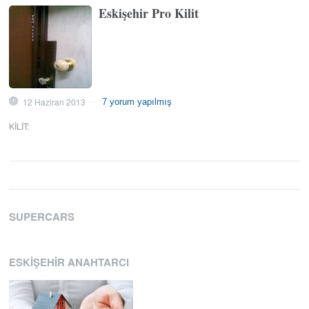
Eskişehir Pro Kilit
12 Haziran 2013
7 yorum yapılmış
—
KILIT
:
SUPERCARS
ESKIŞEHIR ANAHTARCI