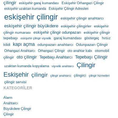
çilingir
eskişehir garaj kumandası
Eskişehir Orhangazi Çilingir
eskişehir uzaktan kumanda
Eskişehir Çilingir Adresleri
eskişehir çilingir
eskişehir çilingir anahtarcı
eskişehir çilingir büyükdere
eskişehir çilingirler
eskişehir
eskişehir çilingir odunpazarı
çilingir numarası
eskişehir çilingir
tepebaşı
garaj kumandası
göstergeç
hırsız
eskişehir çilingir vişnelik
kapı açma
odunpazarı anahtarcı
Odunpazarı Çilingir
kilidi
otomobil
Orhangazi Anahtarcı
Orhangazi Çilingir
oto anahtar kabı
oto çilingir
Tepebaşı Çilingir
Tepebaşı Anahtarcı
çilingir
Çilingir
uzaktan kumanda kopyalama
vişnelik anahtarcı
Eskişehir
çilingir
çilingirci
çilingir anahtarcı
çilingir hizmetleri
çilingir servisi
KATEGORILER
Alarm
Anahtarcı
Büyükdere Çilingir
Çilingir