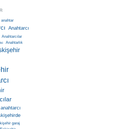
R
anahtar
cı
Anahtarcı
Anahtarcılar
Anahtarlık
isi
skişehir
hir
rcı
ir
cılar
 anahtarcı
skişehirde
kişehir garaj