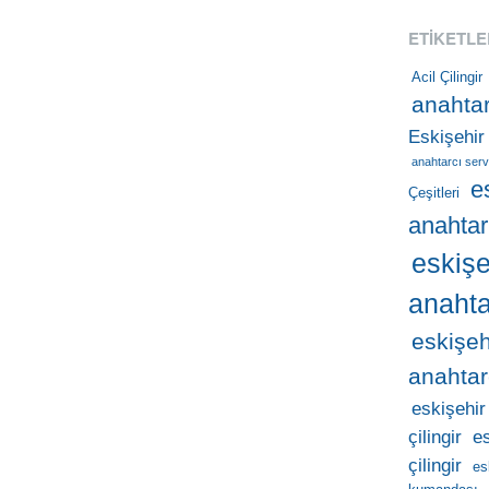
ETIKETLE
Acil Çilingir
anahtar
Eskişehir
anahtarcı serv
e
Çeşitleri
anahtar
eskişe
anahta
eskişeh
anahtar
eskişehir
çilingir
e
çilingir
es