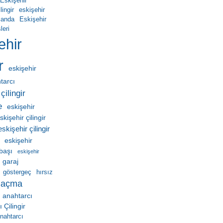
Eskişehir
ingir
eskişehir
manda
Eskişehir
leri
ehir
r
eskişehir
htarcı
çilingir
e
eskişehir
skişehir çilingir
eskişehir çilingir
eskişehir
ebaşı
eskişehir
garaj
göstergeç
hırsız
 açma
 anahtarcı
Çilingir
nahtarcı