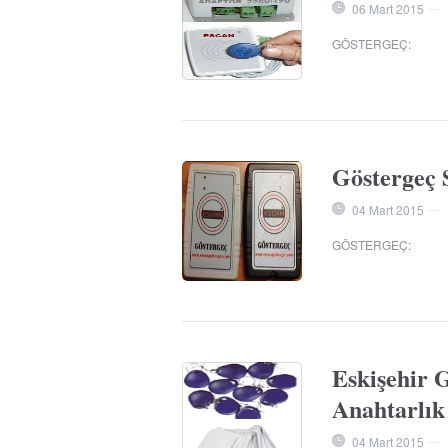
06 Mart 2015
—
GÖSTERGEÇ
:
Göstergeç 
04 Mart 2015
—
GÖSTERGEÇ
:
Eskişehir G
Anahtarlık
04 Mart 2015
—