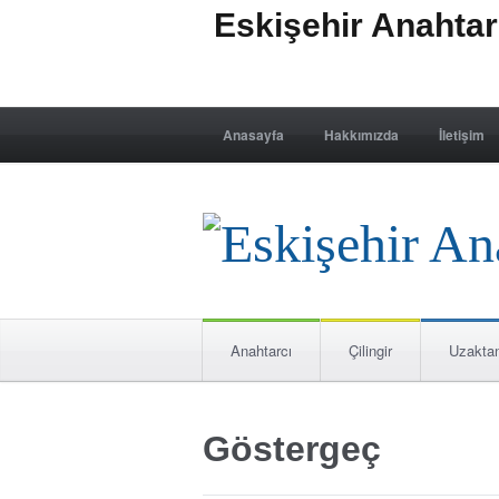
Eskişehir Anahta
Anasayfa
Hakkımızda
İletişim
Anahtarcı
Çilingir
Uzakta
Göstergeç