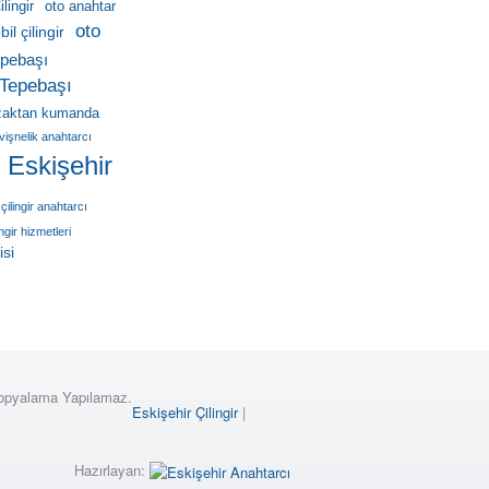
lingir
oto anahtar
oto
il çilingir
pebaşı
Tepebaşı
zaktan kumanda
vişnelik anahtarcı
r Eskişehir
çilingir anahtarcı
ingir hizmetleri
isi
Kopyalama Yapılamaz.
Eskişehir Çilingir
|
Hazırlayan: