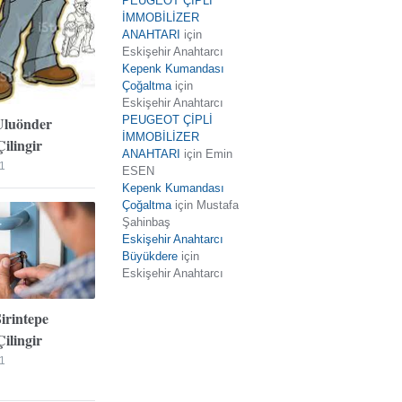
PEUGEOT ÇİPLİ
İMMOBİLİZER
ANAHTARI
için
Eskişehir Anahtarcı
Kepenk Kumandası
Çoğaltma
için
Eskişehir Anahtarcı
Uluönder
PEUGEOT ÇİPLİ
İMMOBİLİZER
ilingir
ANAHTARI
için
Emin
1
ESEN
Kepenk Kumandası
Çoğaltma
için
Mustafa
Şahinbaş
Eskişehir Anahtarcı
Büyükdere
için
Eskişehir Anahtarcı
Şirintepe
ilingir
1