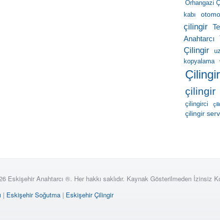
Orhangazi Çi
otomob
kabı
çilingir
Te
Anahtarcı
Çilingir
u
kopyalama
Çilingi
çilingir
çilingirci
çil
çilingir serv
26 Eskişehir Anahtarcı ®. Her hakkı saklıdır. Kaynak Gösterilmeden İzinsiz 
ı
|
Eskişehir Soğutma
|
Eskişehir Çilingir