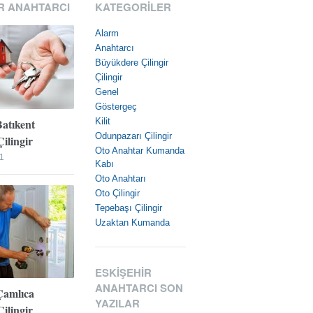
R ANAHTARCI
KATEGORILER
Alarm
Anahtarcı
Büyükdere Çilingir
Çilingir
Genel
Göstergeç
Batıkent
Kilit
Odunpazarı Çilingir
ilingir
Oto Anahtar Kumanda
1
Kabı
Oto Anahtarı
Oto Çilingir
Tepebaşı Çilingir
Uzaktan Kumanda
ESKIŞEHIR
ANAHTARCI SON
Çamlıca
YAZILAR
ilingir