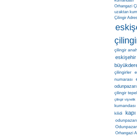
kumandası
Orhangazi Çil
uzaktan ku
Çilingir Adres
eskiş
çilingi
çilingir ana
eskişehir 
büyükder
çilingirler
e
numarası
odunpazarı
çilingir tep
çilingir vişnelik
kumandası
kapı
kilidi
odunpazarı
Odunpazarı 
Orhangazi A