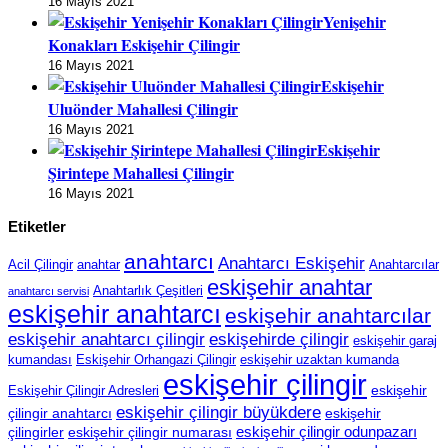
16 Mayıs 2021
Yenişehir
Konakları Eskişehir Çilingir
16 Mayıs 2021
Eskişehir
Uluönder Mahallesi Çilingir
16 Mayıs 2021
Eskişehir
Şirintepe Mahallesi Çilingir
16 Mayıs 2021
Etiketler
anahtarcı
Anahtarcı Eskişehir
Acil Çilingir
anahtar
Anahtarcılar
eskişehir anahtar
Anahtarlık Çeşitleri
anahtarcı servisi
eskişehir anahtarcı
eskişehir anahtarcılar
eskişehir anahtarcı çilingir
eskişehirde çilingir
eskişehir garaj
kumandası
Eskişehir Orhangazi Çilingir
eskişehir uzaktan kumanda
eskişehir çilingir
eskişehir
Eskişehir Çilingir Adresleri
eskişehir çilingir büyükdere
çilingir anahtarcı
eskişehir
eskişehir çilingir odunpazarı
çilingirler
eskişehir çilingir numarası