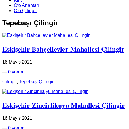
Kilit
Oto Anahtarı
Oto Çilingir
Tepebaşı Çilingir
Eskişehir Bahçelievler Mahallesi Çilingir
16 Mayıs 2021
—
0 yorum
Çilingir
,
Tepebaşı Çilingir
:
Eskişehir Zincirlikuyu Mahallesi Çilingir
16 Mayıs 2021
—
0 yorum