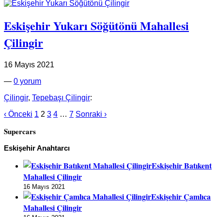
Eskişehir Yukarı Söğütönü Mahallesi
Çilingir
16 Mayıs 2021
—
0 yorum
Çilingir
,
Tepebaşı Çilingir
:
‹ Önceki
1
2
3
4
…
7
Sonraki ›
Supercars
Eskişehir Anahtarcı
Eskişehir Batıkent
Mahallesi Çilingir
16 Mayıs 2021
Eskişehir Çamlıca
Mahallesi Çilingir