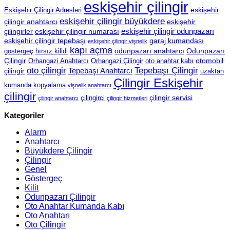
eskişehir çilingir
eskişehir
Eskişehir Çilingir Adresleri
eskişehir çilingir büyükdere
çilingir anahtarcı
eskişehir
eskişehir çilingir odunpazarı
çilingirler
eskişehir çilingir numarası
eskişehir çilingir tepebaşı
garaj kumandası
eskişehir çilingir vişnelik
kapı açma
odunpazarı anahtarcı
Odunpazarı
göstergeç
hırsız kilidi
Çilingir
otomobil
Orhangazi Anahtarcı
Orhangazi Çilingir
oto anahtar kabı
oto çilingir
Tepebaşı Çilingir
Tepebaşı Anahtarcı
çilingir
uzaktan
Çilingir Eskişehir
kumanda kopyalama
vişnelik anahtarcı
çilingir
çilingir servisi
çilingirci
çilingir anahtarcı
çilingir hizmetleri
Kategoriler
Alarm
Anahtarcı
Büyükdere Çilingir
Çilingir
Genel
Göstergeç
Kilit
Odunpazarı Çilingir
Oto Anahtar Kumanda Kabı
Oto Anahtarı
Oto Çilingir