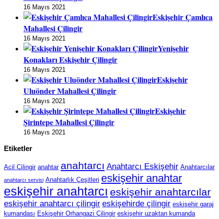
16 Mayıs 2021
Eskişehir Çamlıca
Mahallesi Çilingir
16 Mayıs 2021
Yenişehir
Konakları Eskişehir Çilingir
16 Mayıs 2021
Eskişehir
Uluönder Mahallesi Çilingir
16 Mayıs 2021
Eskişehir
Şirintepe Mahallesi Çilingir
16 Mayıs 2021
Etiketler
anahtarcı
Anahtarcı Eskişehir
Acil Çilingir
anahtar
Anahtarcılar
eskişehir anahtar
Anahtarlık Çeşitleri
anahtarcı servisi
eskişehir anahtarcı
eskişehir anahtarcılar
eskişehir anahtarcı çilingir
eskişehirde çilingir
eskişehir garaj
kumandası
Eskişehir Orhangazi Çilingir
eskişehir uzaktan kumanda