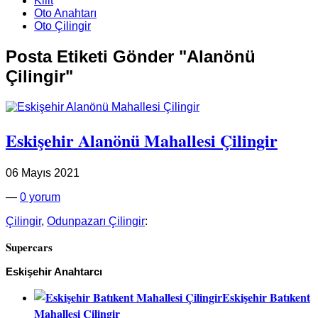
Kilit
Oto Anahtarı
Oto Çilingir
Posta Etiketi Gönder "Alanönü
Çilingir"
Eskişehir Alanönü Mahallesi Çilingir
06 Mayıs 2021
—
0 yorum
Çilingir
,
Odunpazarı Çilingir
:
Supercars
Eskişehir Anahtarcı
Eskişehir Batıkent
Mahallesi Çilingir