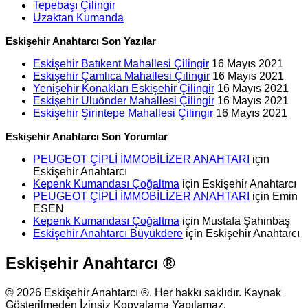
Tepebaşı Çilingir
Uzaktan Kumanda
Eskişehir Anahtarcı Son Yazılar
Eskişehir Batıkent Mahallesi Çilingir
16 Mayıs 2021
Eskişehir Çamlıca Mahallesi Çilingir
16 Mayıs 2021
Yenişehir Konakları Eskişehir Çilingir
16 Mayıs 2021
Eskişehir Uluönder Mahallesi Çilingir
16 Mayıs 2021
Eskişehir Şirintepe Mahallesi Çilingir
16 Mayıs 2021
Eskişehir Anahtarcı Son Yorumlar
PEUGEOT ÇİPLİ İMMOBİLİZER ANAHTARI
için
Eskişehir Anahtarcı
Kepenk Kumandası Çoğaltma
için
Eskişehir Anahtarcı
PEUGEOT ÇİPLİ İMMOBİLİZER ANAHTARI
için
Emin
ESEN
Kepenk Kumandası Çoğaltma
için
Mustafa Şahinbaş
Eskişehir Anahtarcı Büyükdere
için
Eskişehir Anahtarcı
Eskişehir Anahtarcı ®
© 2026 Eskişehir Anahtarcı ®. Her hakkı saklıdır. Kaynak
Gösterilmeden İzinsiz Kopyalama Yapılamaz.