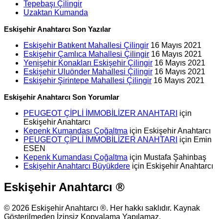
Tepebaşı Çilingir
Uzaktan Kumanda
Eskişehir Anahtarcı Son Yazılar
Eskişehir Batıkent Mahallesi Çilingir
16 Mayıs 2021
Eskişehir Çamlıca Mahallesi Çilingir
16 Mayıs 2021
Yenişehir Konakları Eskişehir Çilingir
16 Mayıs 2021
Eskişehir Uluönder Mahallesi Çilingir
16 Mayıs 2021
Eskişehir Şirintepe Mahallesi Çilingir
16 Mayıs 2021
Eskişehir Anahtarcı Son Yorumlar
PEUGEOT ÇİPLİ İMMOBİLİZER ANAHTARI
için
Eskişehir Anahtarcı
Kepenk Kumandası Çoğaltma
için
Eskişehir Anahtarcı
PEUGEOT ÇİPLİ İMMOBİLİZER ANAHTARI
için
Emin
ESEN
Kepenk Kumandası Çoğaltma
için
Mustafa Şahinbaş
Eskişehir Anahtarcı Büyükdere
için
Eskişehir Anahtarcı
Eskişehir Anahtarcı ®
© 2026 Eskişehir Anahtarcı ®. Her hakkı saklıdır. Kaynak
Gösterilmeden İzinsiz Kopyalama Yapılamaz.