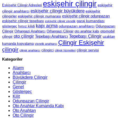
eskişehir çilingir
eskişehir
Eskişehir Çilingir Adresleri
eskişehir çilingir büyükdere
çilingir anahtarcı
eskişehir
eskişehir çilingir odunpazarı
çilingirler
eskişehir çilingir numarası
eskişehir çilingir tepebaşı
garaj kumandası
eskişehir çilingir vişnelik
kapı açma
odunpazarı anahtarcı
Odunpazarı
göstergeç
hırsız kilidi
Çilingir
otomobil
Orhangazi Anahtarcı
Orhangazi Çilingir
oto anahtar kabı
oto çilingir
Tepebaşı Çilingir
Tepebaşı Anahtarcı
çilingir
uzaktan
Çilingir Eskişehir
kumanda kopyalama
vişnelik anahtarcı
çilingir
çilingir servisi
çilingirci
çilingir anahtarcı
çilingir hizmetleri
Kategoriler
Alarm
Anahtarcı
Büyükdere Çilingir
Çilingir
Genel
Göstergeç
Kilit
Odunpazarı Çilingir
Oto Anahtar Kumanda Kabı
Oto Anahtarı
Oto Çilingir