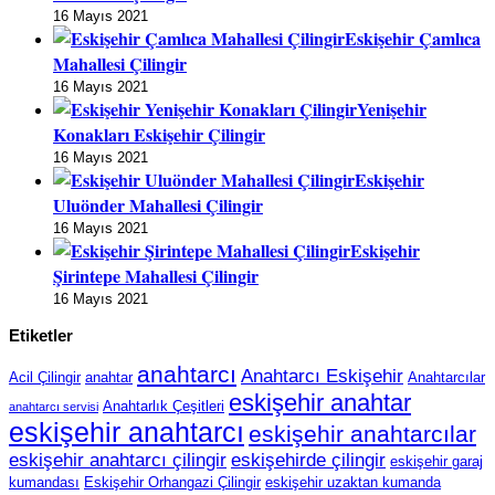
16 Mayıs 2021
Eskişehir Çamlıca
Mahallesi Çilingir
16 Mayıs 2021
Yenişehir
Konakları Eskişehir Çilingir
16 Mayıs 2021
Eskişehir
Uluönder Mahallesi Çilingir
16 Mayıs 2021
Eskişehir
Şirintepe Mahallesi Çilingir
16 Mayıs 2021
Etiketler
anahtarcı
Anahtarcı Eskişehir
Acil Çilingir
anahtar
Anahtarcılar
eskişehir anahtar
Anahtarlık Çeşitleri
anahtarcı servisi
eskişehir anahtarcı
eskişehir anahtarcılar
eskişehir anahtarcı çilingir
eskişehirde çilingir
eskişehir garaj
kumandası
Eskişehir Orhangazi Çilingir
eskişehir uzaktan kumanda