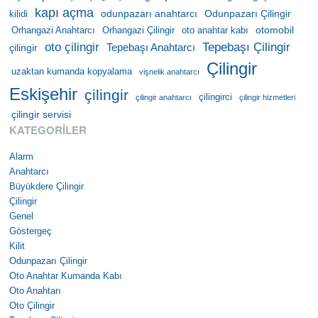
kapı açma
odunpazarı anahtarcı
Odunpazarı Çilingir
kilidi
otomobil
Orhangazi Anahtarcı
Orhangazi Çilingir
oto anahtar kabı
oto çilingir
Tepebaşı Çilingir
Tepebaşı Anahtarcı
çilingir
Çilingir
uzaktan kumanda kopyalama
vişnelik anahtarcı
Eskişehir
çilingir
çilingirci
çilingir anahtarcı
çilingir hizmetleri
çilingir servisi
KATEGORILER
Alarm
Anahtarcı
Büyükdere Çilingir
Çilingir
Genel
Göstergeç
Kilit
Odunpazarı Çilingir
Oto Anahtar Kumanda Kabı
Oto Anahtarı
Oto Çilingir