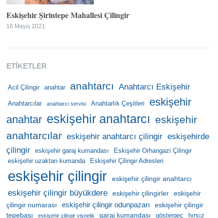
Eskişehir Şirintepe Mahallesi Çilingir
16 Mayıs 2021
ETIKETLER
anahtarcı
Anahtarcı Eskişehir
Acil Çilingir
anahtar
eskişehir
Anahtarcılar
Anahtarlık Çeşitleri
anahtarcı servisi
eskişehir anahtarcı
anahtar
eskişehir
anahtarcılar
eskişehir anahtarcı çilingir
eskişehirde
çilingir
eskişehir garaj kumandası
Eskişehir Orhangazi Çilingir
eskişehir uzaktan kumanda
Eskişehir Çilingir Adresleri
eskişehir çilingir
eskişehir çilingir anahtarcı
eskişehir çilingir büyükdere
eskişehir çilingirler
eskişehir
eskişehir çilingir odunpazarı
çilingir numarası
eskişehir çilingir
tepebaşı
garaj kumandası
göstergeç
hırsız
eskişehir çilingir vişnelik