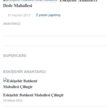
Dede Mahallesi
01 Haziran 2013
2 yorum yapılmış
—
ANAHTARCI
:
SUPERCARS
ESKIŞEHIR ANAHTARCI
Eskişehir Batıkent Mahallesi Çilingir
16 Mayıs 2021