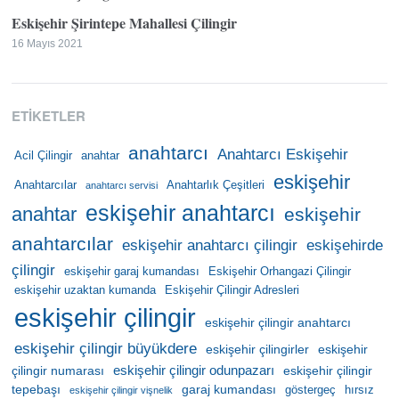
Eskişehir Şirintepe Mahallesi Çilingir
16 Mayıs 2021
ETIKETLER
anahtarcı
Anahtarcı Eskişehir
Acil Çilingir
anahtar
eskişehir
Anahtarcılar
Anahtarlık Çeşitleri
anahtarcı servisi
eskişehir anahtarcı
anahtar
eskişehir
anahtarcılar
eskişehir anahtarcı çilingir
eskişehirde
çilingir
eskişehir garaj kumandası
Eskişehir Orhangazi Çilingir
eskişehir uzaktan kumanda
Eskişehir Çilingir Adresleri
eskişehir çilingir
eskişehir çilingir anahtarcı
eskişehir çilingir büyükdere
eskişehir çilingirler
eskişehir
eskişehir çilingir odunpazarı
çilingir numarası
eskişehir çilingir
tepebaşı
garaj kumandası
göstergeç
hırsız
eskişehir çilingir vişnelik