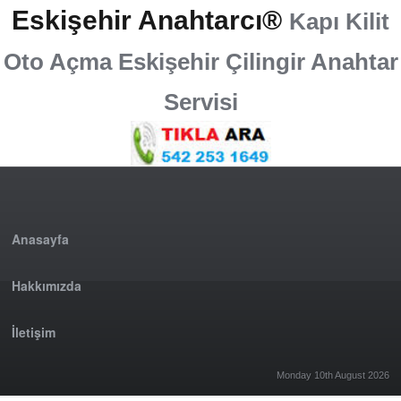
Eskişehir Anahtarcı®
Kapı Kilit
Oto Açma Eskişehir Çilingir Anahtar
Servisi
Anasayfa
Hakkımızda
İletişim
Monday 10th August 2026