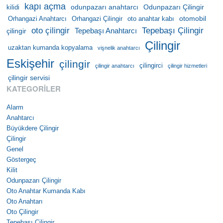
kapı açma
odunpazarı anahtarcı
Odunpazarı Çilingir
kilidi
otomobil
Orhangazi Anahtarcı
Orhangazi Çilingir
oto anahtar kabı
oto çilingir
Tepebaşı Çilingir
Tepebaşı Anahtarcı
çilingir
Çilingir
uzaktan kumanda kopyalama
vişnelik anahtarcı
Eskişehir
çilingir
çilingirci
çilingir anahtarcı
çilingir hizmetleri
çilingir servisi
KATEGORILER
Alarm
Anahtarcı
Büyükdere Çilingir
Çilingir
Genel
Göstergeç
Kilit
Odunpazarı Çilingir
Oto Anahtar Kumanda Kabı
Oto Anahtarı
Oto Çilingir
Tepebaşı Çilingir