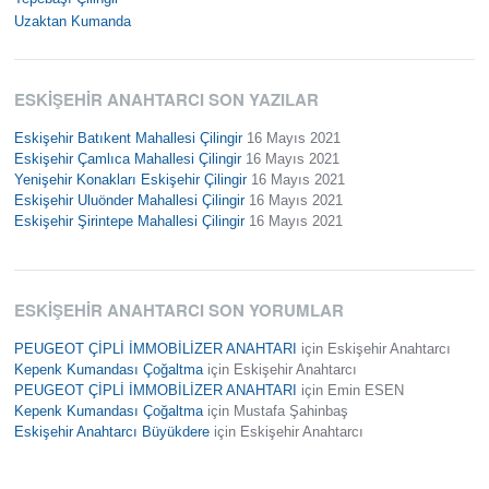
Uzaktan Kumanda
ESKIŞEHIR ANAHTARCI SON YAZILAR
Eskişehir Batıkent Mahallesi Çilingir
16 Mayıs 2021
Eskişehir Çamlıca Mahallesi Çilingir
16 Mayıs 2021
Yenişehir Konakları Eskişehir Çilingir
16 Mayıs 2021
Eskişehir Uluönder Mahallesi Çilingir
16 Mayıs 2021
Eskişehir Şirintepe Mahallesi Çilingir
16 Mayıs 2021
ESKIŞEHIR ANAHTARCI SON YORUMLAR
PEUGEOT ÇİPLİ İMMOBİLİZER ANAHTARI
için
Eskişehir Anahtarcı
Kepenk Kumandası Çoğaltma
için
Eskişehir Anahtarcı
PEUGEOT ÇİPLİ İMMOBİLİZER ANAHTARI
için
Emin ESEN
Kepenk Kumandası Çoğaltma
için
Mustafa Şahinbaş
Eskişehir Anahtarcı Büyükdere
için
Eskişehir Anahtarcı