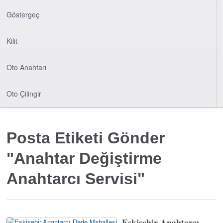
Göstergeç
Kilit
Oto Anahtarı
Oto Çilingir
Posta Etiketi Gönder
"Anahtar Değiştirme
Anahtarcı Servisi"
Eskişehir Anahtarcı