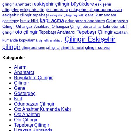
eskişehir çilingir büyükdere
çilingir anahtarcı
eskişehir
eskişehir çilingir odunpazarı
çilingirler
eskişehir çilingir numarası
eskişehir çilingir tepebaşı
garaj kumandası
eskişehir çilingir vişnelik
kapı açma
odunpazarı anahtarcı
Odunpazarı
göstergeç
hırsız kilidi
Çilingir
otomobil
Orhangazi Anahtarcı
Orhangazi Çilingir
oto anahtar kabı
oto çilingir
Tepebaşı Çilingir
Tepebaşı Anahtarcı
çilingir
uzaktan
Çilingir Eskişehir
kumanda kopyalama
vişnelik anahtarcı
çilingir
çilingir servisi
çilingirci
çilingir anahtarcı
çilingir hizmetleri
Kategoriler
Alarm
Anahtarcı
Büyükdere Çilingir
Çilingir
Genel
Göstergeç
Kilit
Odunpazarı Çilingir
Oto Anahtar Kumanda Kabı
Oto Anahtarı
Oto Çilingir
Tepebaşı Çilingir
Uzaktan Kumanda