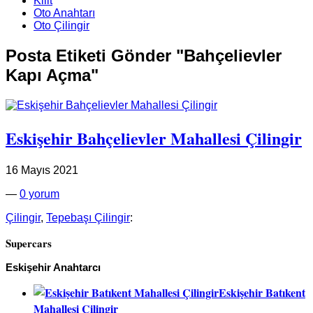
Kilit
Oto Anahtarı
Oto Çilingir
Posta Etiketi Gönder "Bahçelievler
Kapı Açma"
Eskişehir Bahçelievler Mahallesi Çilingir
16 Mayıs 2021
—
0 yorum
Çilingir
,
Tepebaşı Çilingir
:
Supercars
Eskişehir Anahtarcı
Eskişehir Batıkent
Mahallesi Çilingir