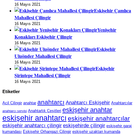
16 Mayıs 2021
Eskişehir Çamlıca
Mahallesi Çilingir
16 Mayıs 2021
Yenişehir
Konakları Eskişehir Çilingir
16 Mayıs 2021
Eskişehir
Uluönder Mahallesi Çilingir
16 Mayıs 2021
Eskişehir
Şirintepe Mahallesi Çilingir
16 Mayıs 2021
Etiketler
anahtarcı
Anahtarcı Eskişehir
Acil Çilingir
anahtar
Anahtarcılar
eskişehir anahtar
Anahtarlık Çeşitleri
anahtarcı servisi
eskişehir anahtarcı
eskişehir anahtarcılar
eskişehir anahtarcı çilingir
eskişehirde çilingir
eskişehir garaj
kumandası
Eskişehir Orhangazi Çilingir
eskişehir uzaktan kumanda