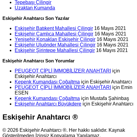
Tepebaşı Çilingir
Uzaktan Kumanda
Eskişehir Anahtarcı Son Yazılar
Eskişehir Batıkent Mahallesi Çilingir
16 Mayıs 2021
Eskişehir Çamlıca Mahallesi Çilingir
16 Mayıs 2021
Yenişehir Konakları Eskişehir Çilingir
16 Mayıs 2021
Eskişehir Uluönder Mahallesi Çilingir
16 Mayıs 2021
Eskişehir Şirintepe Mahallesi Çilingir
16 Mayıs 2021
Eskişehir Anahtarcı Son Yorumlar
PEUGEOT ÇİPLİ İMMOBİLİZER ANAHTARI
için
Eskişehir Anahtarcı
Kepenk Kumandası Çoğaltma
için
Eskişehir Anahtarcı
PEUGEOT ÇİPLİ İMMOBİLİZER ANAHTARI
için
Emin
ESEN
Kepenk Kumandası Çoğaltma
için
Mustafa Şahinbaş
Eskişehir Anahtarcı Büyükdere
için
Eskişehir Anahtarcı
Eskişehir Anahtarcı ®
© 2026 Eskişehir Anahtarcı ®. Her hakkı saklıdır. Kaynak
Gösterilmeden İzinsiz Kopyalama Yapılamaz.