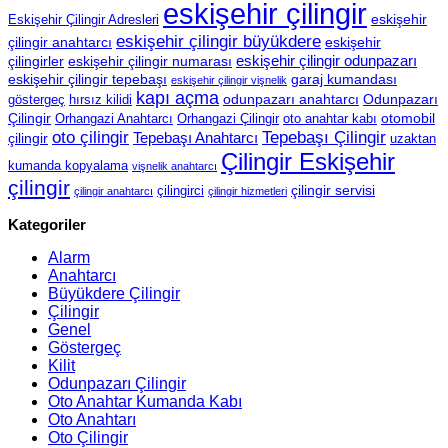
eskişehir çilingir
eskişehir
Eskişehir Çilingir Adresleri
eskişehir çilingir büyükdere
çilingir anahtarcı
eskişehir
eskişehir çilingir odunpazarı
çilingirler
eskişehir çilingir numarası
eskişehir çilingir tepebaşı
garaj kumandası
eskişehir çilingir vişnelik
kapı açma
odunpazarı anahtarcı
Odunpazarı
göstergeç
hırsız kilidi
Çilingir
otomobil
Orhangazi Anahtarcı
Orhangazi Çilingir
oto anahtar kabı
oto çilingir
Tepebaşı Çilingir
Tepebaşı Anahtarcı
çilingir
uzaktan
Çilingir Eskişehir
kumanda kopyalama
vişnelik anahtarcı
çilingir
çilingir servisi
çilingirci
çilingir anahtarcı
çilingir hizmetleri
Kategoriler
Alarm
Anahtarcı
Büyükdere Çilingir
Çilingir
Genel
Göstergeç
Kilit
Odunpazarı Çilingir
Oto Anahtar Kumanda Kabı
Oto Anahtarı
Oto Çilingir