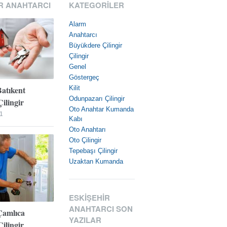
R ANAHTARCI
KATEGORILER
Alarm
Anahtarcı
Büyükdere Çilingir
Çilingir
Genel
Göstergeç
Batıkent
Kilit
Odunpazarı Çilingir
ilingir
Oto Anahtar Kumanda
1
Kabı
Oto Anahtarı
Oto Çilingir
Tepebaşı Çilingir
Uzaktan Kumanda
ESKIŞEHIR
ANAHTARCI SON
Çamlıca
YAZILAR
ilingir