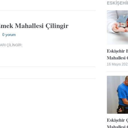
ESKIŞEHI
Emek Mahallesi Çilingir
0 yorum
—
RI ÇILINGIR
:
Eskişehir 
Mahallesi Ç
16 Mayıs 202
Eskişehir 
Mahallesi Ç