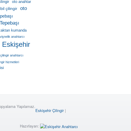
lingir
oto anahtar
oto
il çilingir
pebaşı
Tepebaşı
zaktan kumanda
vişnelik anahtarcı
r Eskişehir
çilingir anahtarcı
ingir hizmetleri
isi
Kopyalama Yapılamaz.
Eskişehir Çilingir
|
Hazırlayan: