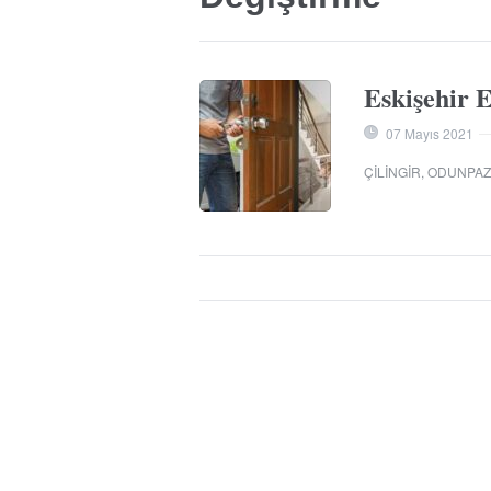
Eskişehir 
07 Mayıs 2021
ÇILINGIR
,
ODUNPAZA