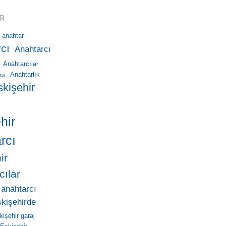
R
anahtar
cı
Anahtarcı
Anahtarcılar
Anahtarlık
isi
skişehir
hir
rcı
ir
cılar
 anahtarcı
skişehirde
kişehir garaj