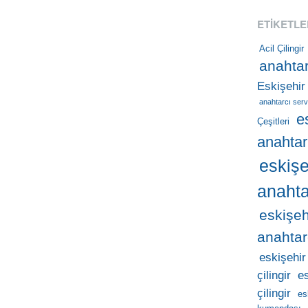
ETIKETLE
Acil Çilingir
anahtar
Eskişehir
anahtarcı serv
e
Çeşitleri
anahtar
eskişe
anahta
eskişeh
anahtar
eskişehir
çilingir
e
çilingir
es