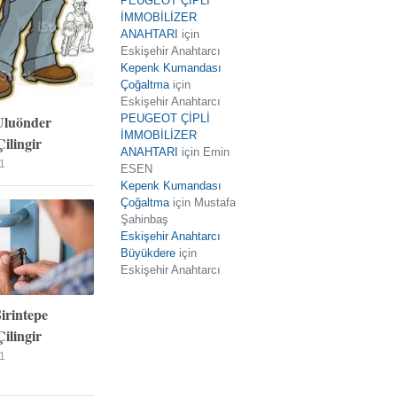
PEUGEOT ÇİPLİ
İMMOBİLİZER
ANAHTARI
için
Eskişehir Anahtarcı
Kepenk Kumandası
Çoğaltma
için
Eskişehir Anahtarcı
Uluönder
PEUGEOT ÇİPLİ
İMMOBİLİZER
ilingir
ANAHTARI
için
Emin
1
ESEN
Kepenk Kumandası
Çoğaltma
için
Mustafa
Şahinbaş
Eskişehir Anahtarcı
Büyükdere
için
Eskişehir Anahtarcı
Şirintepe
ilingir
1