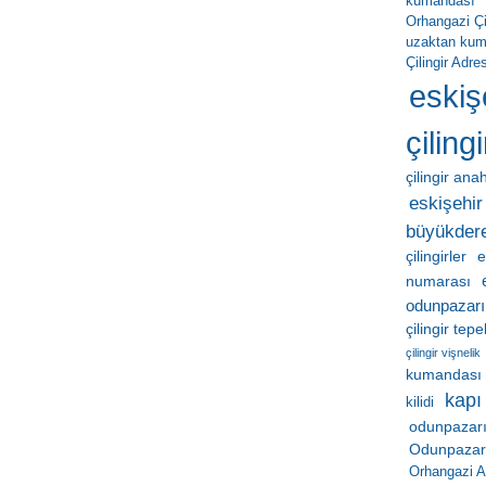
kumandası
Orhangazi Çil
uzaktan ku
Çilingir Adres
eskiş
çilingi
çilingir ana
eskişehir 
büyükder
çilingirler
e
numarası
odunpazarı
çilingir tep
çilingir vişnelik
kumandası
kapı
kilidi
odunpazarı
Odunpazarı 
Orhangazi A