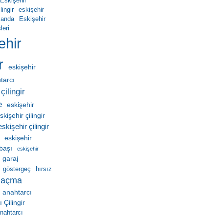
Eskişehir
ingir
eskişehir
manda
Eskişehir
leri
ehir
r
eskişehir
htarcı
çilingir
e
eskişehir
skişehir çilingir
eskişehir çilingir
eskişehir
ebaşı
eskişehir
garaj
göstergeç
hırsız
 açma
 anahtarcı
Çilingir
nahtarcı