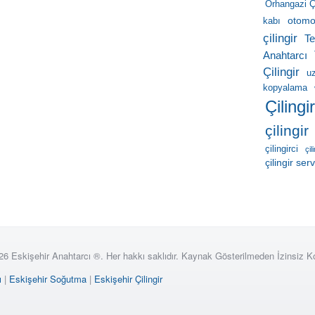
Orhangazi Çi
otomob
kabı
çilingir
Te
Anahtarcı
Çilingir
u
kopyalama
Çilingi
çilingir
çilingirci
çil
çilingir serv
26 Eskişehir Anahtarcı ®. Her hakkı saklıdır. Kaynak Gösterilmeden İzinsiz 
ı
|
Eskişehir Soğutma
|
Eskişehir Çilingir