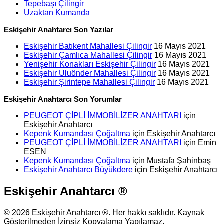
Tepebaşı Çilingir
Uzaktan Kumanda
Eskişehir Anahtarcı Son Yazılar
Eskişehir Batıkent Mahallesi Çilingir
16 Mayıs 2021
Eskişehir Çamlıca Mahallesi Çilingir
16 Mayıs 2021
Yenişehir Konakları Eskişehir Çilingir
16 Mayıs 2021
Eskişehir Uluönder Mahallesi Çilingir
16 Mayıs 2021
Eskişehir Şirintepe Mahallesi Çilingir
16 Mayıs 2021
Eskişehir Anahtarcı Son Yorumlar
PEUGEOT ÇİPLİ İMMOBİLİZER ANAHTARI
için
Eskişehir Anahtarcı
Kepenk Kumandası Çoğaltma
için
Eskişehir Anahtarcı
PEUGEOT ÇİPLİ İMMOBİLİZER ANAHTARI
için
Emin
ESEN
Kepenk Kumandası Çoğaltma
için
Mustafa Şahinbaş
Eskişehir Anahtarcı Büyükdere
için
Eskişehir Anahtarcı
Eskişehir Anahtarcı ®
© 2026 Eskişehir Anahtarcı ®. Her hakkı saklıdır. Kaynak
Gösterilmeden İzinsiz Kopyalama Yapılamaz.