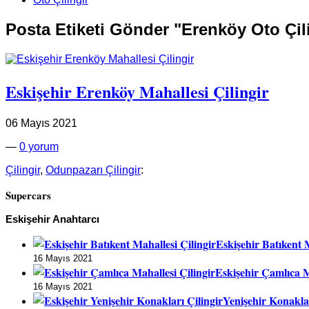
Posta Etiketi Gönder "Erenköy Oto Çil
Eskişehir Erenköy Mahallesi Çilingir
06 Mayıs 2021
—
0 yorum
Çilingir
,
Odunpazarı Çilingir
:
Supercars
Eskişehir Anahtarcı
Eskişehir Batıkent M
16 Mayıs 2021
Eskişehir Çamlıca M
16 Mayıs 2021
Yenişehir Konaklar