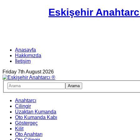
Eskişehir Anahtarc
Anasayfa
Hakkımızda
İletişim
Friday 7th August 2026
Anahtarcı
Çilingir
Uzaktan Kumanda
Oto Kumanda Kabı
Göstergeç
Kilit
Oto Anahtarı
Oto Çilingir