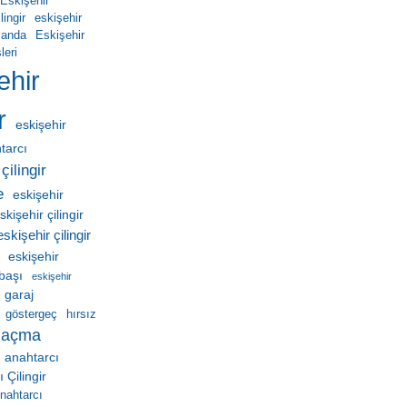
Eskişehir
ingir
eskişehir
manda
Eskişehir
leri
ehir
r
eskişehir
htarcı
çilingir
e
eskişehir
skişehir çilingir
eskişehir çilingir
eskişehir
ebaşı
eskişehir
garaj
göstergeç
hırsız
 açma
 anahtarcı
Çilingir
nahtarcı