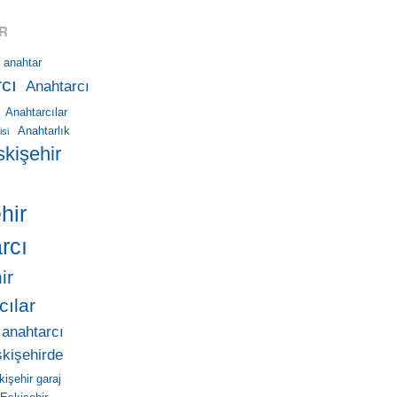
R
anahtar
cı
Anahtarcı
Anahtarcılar
Anahtarlık
isi
skişehir
hir
rcı
ir
cılar
 anahtarcı
skişehirde
kişehir garaj