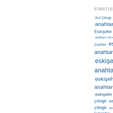
ETIKETLE
Acil Çilingir
anahtar
Eskişehir
anahtarcı serv
e
Çeşitleri
anahtar
eskişe
anahta
eskişeh
anahtar
eskişehir
çilingir
e
çilingir
es