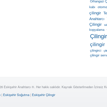
Orhangazi Çi
otomob
kabı
çilingir
Te
Anahtarcı
Çilingir
u
kopyalama
Çilingi
çilingir
çilingirci
çil
çilingir serv
26 Eskişehir Anahtarcı ®. Her hakkı saklıdır. Kaynak Gösterilmeden İzinsiz 
ı
|
Eskişehir Soğutma
|
Eskişehir Çilingir