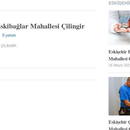
ESKIŞEHI
skibağlar Mahallesi Çilingir
0 yorum
—
 ÇILINGIR
:
Eskişehir 
Mahallesi Ç
16 Mayıs 202
Eskişehir 
Mahallesi Ç