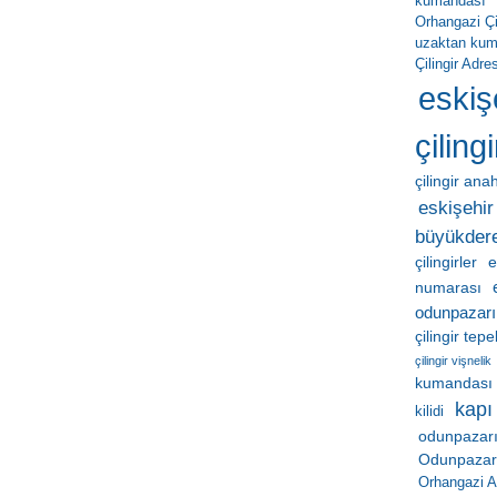
kumandası
Orhangazi Çil
uzaktan ku
Çilingir Adres
eskiş
çilingi
çilingir ana
eskişehir 
büyükder
çilingirler
e
numarası
odunpazarı
çilingir tep
çilingir vişnelik
kumandası
kapı
kilidi
odunpazarı
Odunpazarı 
Orhangazi A