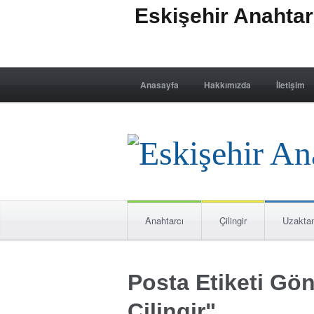
Eskişehir Anahta
Anasayfa
Hakkımızda
İletişim
Anahtarcı
Çilingir
Uzakta
Posta Etiketi Gö
Çilingir"