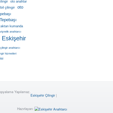
lingir
oto anahtar
oto
il çilingir
pebaşı
Tepebaşı
zaktan kumanda
vişnelik anahtarcı
r Eskişehir
çilingir anahtarcı
ingir hizmetleri
isi
Kopyalama Yapılamaz.
Eskişehir Çilingir
|
Hazırlayan: