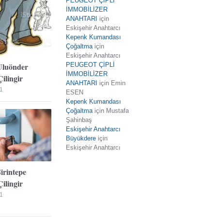
PEUGEOT ÇİPLİ
İMMOBİLİZER
ANAHTARI
için
Eskişehir Anahtarcı
Kepenk Kumandası
Çoğaltma
için
Eskişehir Anahtarcı
Uluönder
PEUGEOT ÇİPLİ
İMMOBİLİZER
ilingir
ANAHTARI
için
Emin
1
ESEN
Kepenk Kumandası
Çoğaltma
için
Mustafa
Şahinbaş
Eskişehir Anahtarcı
Büyükdere
için
Eskişehir Anahtarcı
Şirintepe
ilingir
1