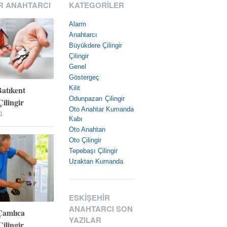
R ANAHTARCI
KATEGORILER
Alarm
Anahtarcı
Büyükdere Çilingir
Çilingir
Genel
Göstergeç
Batıkent
Kilit
Odunpazarı Çilingir
ilingir
Oto Anahtar Kumanda
1
Kabı
Oto Anahtarı
Oto Çilingir
Tepebaşı Çilingir
Uzaktan Kumanda
ESKIŞEHIR
ANAHTARCI SON
Çamlıca
YAZILAR
ilingir