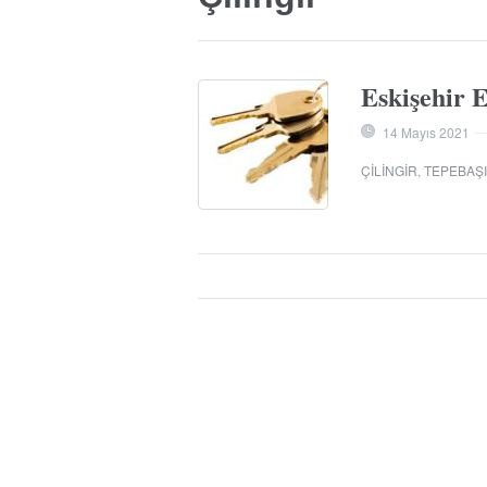
Eskişehir E
14 Mayıs 2021
ÇILINGIR
,
TEPEBAŞI