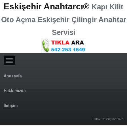
Eskişehir Anahtarcı®
Kapı Kilit
Oto Açma Eskişehir Çilingir Anahtar
Servisi
Anasayfa
Hakkımızda
İletişim
Friday 7th August 2026