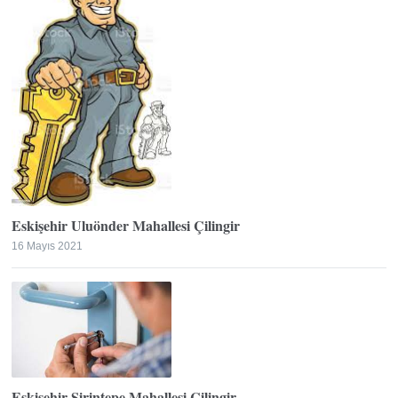
Eskişehir Uluönder Mahallesi Çilingir
16 Mayıs 2021
Eskişehir Şirintepe Mahallesi Çilingir