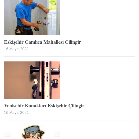
Eskişehir Çamlıca Mahallesi Çilingir
16 Mayıs 2021
Yenişehir Konakları Eskişehir Çilingir
16 Mayıs 2021