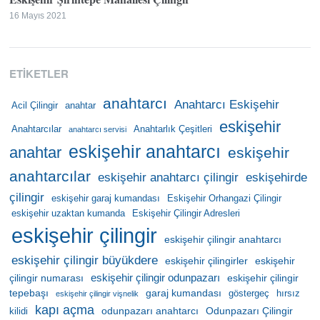
16 Mayıs 2021
ETIKETLER
anahtarcı
Anahtarcı Eskişehir
Acil Çilingir
anahtar
eskişehir
Anahtarcılar
Anahtarlık Çeşitleri
anahtarcı servisi
eskişehir anahtarcı
anahtar
eskişehir
anahtarcılar
eskişehir anahtarcı çilingir
eskişehirde
çilingir
eskişehir garaj kumandası
Eskişehir Orhangazi Çilingir
eskişehir uzaktan kumanda
Eskişehir Çilingir Adresleri
eskişehir çilingir
eskişehir çilingir anahtarcı
eskişehir çilingir büyükdere
eskişehir çilingirler
eskişehir
eskişehir çilingir odunpazarı
çilingir numarası
eskişehir çilingir
tepebaşı
garaj kumandası
göstergeç
hırsız
eskişehir çilingir vişnelik
kapı açma
odunpazarı anahtarcı
Odunpazarı Çilingir
kilidi