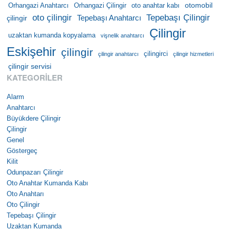
otomobil
Orhangazi Anahtarcı
Orhangazi Çilingir
oto anahtar kabı
oto çilingir
Tepebaşı Çilingir
Tepebaşı Anahtarcı
çilingir
Çilingir
uzaktan kumanda kopyalama
vişnelik anahtarcı
Eskişehir
çilingir
çilingirci
çilingir anahtarcı
çilingir hizmetleri
çilingir servisi
KATEGORILER
Alarm
Anahtarcı
Büyükdere Çilingir
Çilingir
Genel
Göstergeç
Kilit
Odunpazarı Çilingir
Oto Anahtar Kumanda Kabı
Oto Anahtarı
Oto Çilingir
Tepebaşı Çilingir
Uzaktan Kumanda