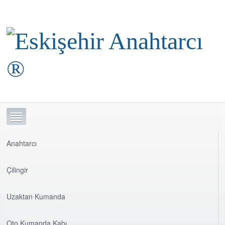
Anahtarcı
Çilingir
Uzaktan Kumanda
Oto Kumanda Kabı