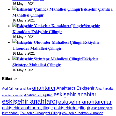
16 Mayıs 2021
Eskişehir Çamlıca
Mahallesi Çilingir
16 Mayıs 2021
Yenişehir
Konakları Eskişehir Çilingir
16 Mayıs 2021
Eskişehir
Uluönder Mahallesi Çilingir
16 Mayıs 2021
Eskişehir
Şirintepe Mahallesi Çilingir
16 Mayıs 2021
Etiketler
anahtarcı
Anahtarcı Eskişehir
Acil Çilingir
anahtar
Anahtarcılar
eskişehir anahtar
Anahtarlık Çeşitleri
anahtarcı servisi
eskişehir anahtarcı
eskişehir anahtarcılar
eskişehir anahtarcı çilingir
eskişehirde çilingir
eskişehir garaj
kumandası
Eskişehir Orhangazi Çilingir
eskişehir uzaktan kumanda