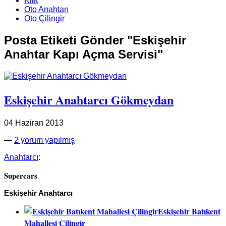
Kilit
Oto Anahtarı
Oto Çilingir
Posta Etiketi Gönder "Eskişehir
Anahtar Kapı Açma Servisi"
Eskişehir Anahtarcı Gökmeydan
04 Haziran 2013
—
2 yorum yapılmış
Anahtarcı
:
Supercars
Eskişehir Anahtarcı
Eskişehir Batıkent
Mahallesi Çilingir