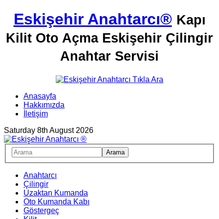
Eskişehir Anahtarcı®
Kapı
Kilit Oto Açma Eskişehir Çilingir
Anahtar Servisi
Anasayfa
Hakkımızda
İletişim
Saturday 8th August 2026
Anahtarcı
Çilingir
Uzaktan Kumanda
Oto Kumanda Kabı
Göstergeç