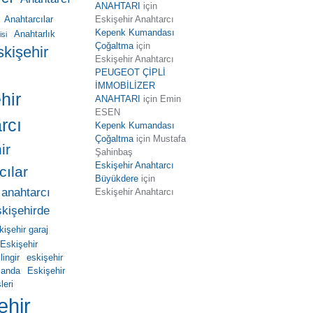
ANAHTARI
için
Eskişehir Anahtarcı
Anahtarcılar
Kepenk Kumandası
Anahtarlık
isi
Çoğaltma
için
skişehir
Eskişehir Anahtarcı
PEUGEOT ÇİPLİ
İMMOBİLİZER
hir
ANAHTARI
için
Emin
ESEN
rcı
Kepenk Kumandası
Çoğaltma
için
Mustafa
ir
Şahinbaş
Eskişehir Anahtarcı
cılar
Büyükdere
için
 anahtarcı
Eskişehir Anahtarcı
skişehirde
kişehir garaj
Eskişehir
ingir
eskişehir
manda
Eskişehir
leri
ehir