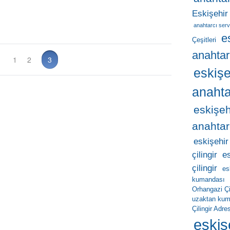
Eskişehir
anahtarcı serv
e
Çeşitleri
anahtar
1
2
3
eskişe
anahta
eskişeh
anahtar
eskişehir
çilingir
e
çilingir
es
kumandası
Orhangazi Çil
uzaktan ku
Çilingir Adres
eskiş