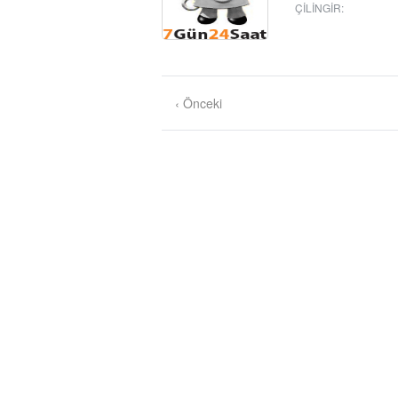
ÇILINGIR
:
‹ Önceki