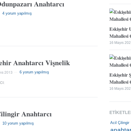
Odunpazarı Anahtarcı
4 yorum yapılmış
—
Eskişehir 
Mahallesi Ç
16 Mayıs 202
ehir Anahtarcı Vişnelik
ıs 2013
6 yorum yapılmış
—
Eskişehir 
Mahallesi Ç
CI
:
16 Mayıs 202
ilingir Anahtarcı
ETIKETLE
Acil Çilingir
10 yorum yapılmış
—
anahtar