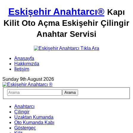
Eskişehir Anahtarcı®
Kapı
Kilit Oto Açma Eskişehir Çilingir
Anahtar Servisi
Anasayfa
Hakkımızda
İletişim
Sunday 9th August 2026
Anahtarcı
Çilingir
Uzaktan Kumanda
Oto Kumanda Kabı
Göstergeç