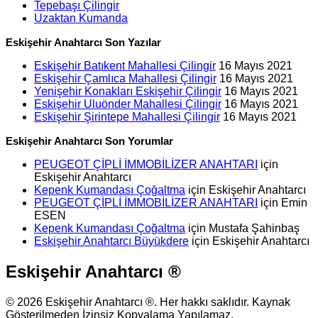
Tepebaşı Çilingir
Uzaktan Kumanda
Eskişehir Anahtarcı Son Yazılar
Eskişehir Batıkent Mahallesi Çilingir
16 Mayıs 2021
Eskişehir Çamlıca Mahallesi Çilingir
16 Mayıs 2021
Yenişehir Konakları Eskişehir Çilingir
16 Mayıs 2021
Eskişehir Uluönder Mahallesi Çilingir
16 Mayıs 2021
Eskişehir Şirintepe Mahallesi Çilingir
16 Mayıs 2021
Eskişehir Anahtarcı Son Yorumlar
PEUGEOT ÇİPLİ İMMOBİLİZER ANAHTARI
için
Eskişehir Anahtarcı
Kepenk Kumandası Çoğaltma
için
Eskişehir Anahtarcı
PEUGEOT ÇİPLİ İMMOBİLİZER ANAHTARI
için
Emin
ESEN
Kepenk Kumandası Çoğaltma
için
Mustafa Şahinbaş
Eskişehir Anahtarcı Büyükdere
için
Eskişehir Anahtarcı
Eskişehir Anahtarcı ®
© 2026 Eskişehir Anahtarcı ®. Her hakkı saklıdır. Kaynak
Gösterilmeden İzinsiz Kopyalama Yapılamaz.