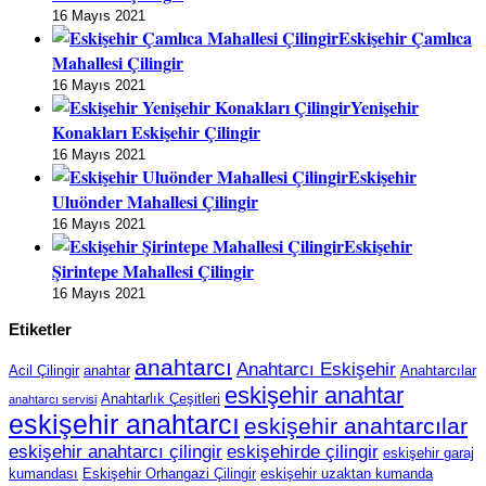
16 Mayıs 2021
Eskişehir Çamlıca
Mahallesi Çilingir
16 Mayıs 2021
Yenişehir
Konakları Eskişehir Çilingir
16 Mayıs 2021
Eskişehir
Uluönder Mahallesi Çilingir
16 Mayıs 2021
Eskişehir
Şirintepe Mahallesi Çilingir
16 Mayıs 2021
Etiketler
anahtarcı
Anahtarcı Eskişehir
Acil Çilingir
anahtar
Anahtarcılar
eskişehir anahtar
Anahtarlık Çeşitleri
anahtarcı servisi
eskişehir anahtarcı
eskişehir anahtarcılar
eskişehir anahtarcı çilingir
eskişehirde çilingir
eskişehir garaj
kumandası
Eskişehir Orhangazi Çilingir
eskişehir uzaktan kumanda