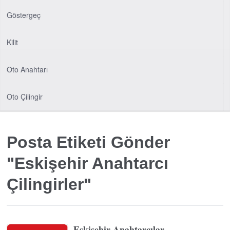
Göstergeç
Kilit
Oto Anahtarı
Oto Çilingir
Posta Etiketi Gönder
"Eskişehir Anahtarcı
Çilingirler"
Eskişehir Anahtarcılar