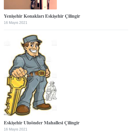
Yenişehir Konakları Eskişehir Çilingir
16 Mayıs 2021
Eskişehir Uluönder Mahallesi Çilingir
16 Mayıs 2021