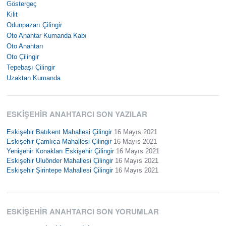
Göstergeç
Kilit
Odunpazarı Çilingir
Oto Anahtar Kumanda Kabı
Oto Anahtarı
Oto Çilingir
Tepebaşı Çilingir
Uzaktan Kumanda
ESKIŞEHIR ANAHTARCI SON YAZILAR
Eskişehir Batıkent Mahallesi Çilingir
16 Mayıs 2021
Eskişehir Çamlıca Mahallesi Çilingir
16 Mayıs 2021
Yenişehir Konakları Eskişehir Çilingir
16 Mayıs 2021
Eskişehir Uluönder Mahallesi Çilingir
16 Mayıs 2021
Eskişehir Şirintepe Mahallesi Çilingir
16 Mayıs 2021
ESKIŞEHIR ANAHTARCI SON YORUMLAR