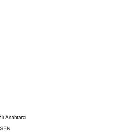
ir Anahtarcı
ESEN