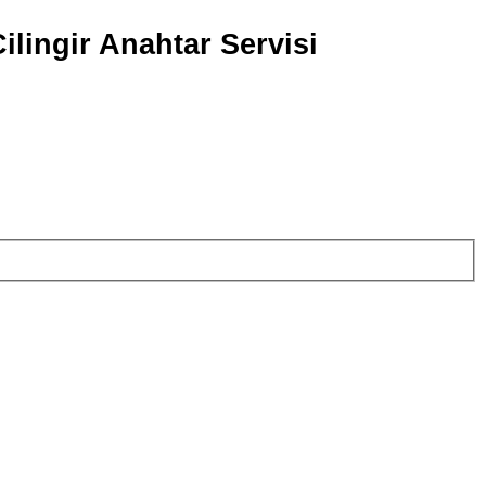
ilingir Anahtar Servisi