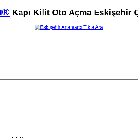
ı®
Kapı Kilit Oto Açma Eskişehir Ç