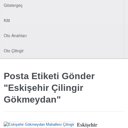
Göstergeç
Kilit
Oto Anahtarı
Oto Çilingir
Posta Etiketi Gönder
"Eskişehir Çilingir
Gökmeydan"
Eskişehir