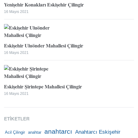
Yenişehir Konakları Eskişehir Çilingir
16 Mayıs 2021
Eskişehir Uluönder Mahallesi Çilingir
16 Mayıs 2021
Eskişehir Şirintepe Mahallesi Çilingir
16 Mayıs 2021
ETIKETLER
anahtarcı
Anahtarcı Eskişehir
Acil Çilingir
anahtar