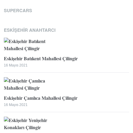
SUPERCARS
ESKIŞEHIR ANAHTARCI
Eskişehir Batıkent Mahallesi Çilingir
16 Mayıs 2021
Eskişehir Çamlıca Mahallesi Çilingir
16 Mayıs 2021