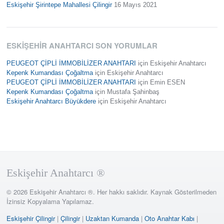
Eskişehir Şirintepe Mahallesi Çilingir
16 Mayıs 2021
ESKIŞEHIR ANAHTARCI SON YORUMLAR
PEUGEOT ÇİPLİ İMMOBİLİZER ANAHTARI
için
Eskişehir Anahtarcı
Kepenk Kumandası Çoğaltma
için
Eskişehir Anahtarcı
PEUGEOT ÇİPLİ İMMOBİLİZER ANAHTARI
için
Emin ESEN
Kepenk Kumandası Çoğaltma
için
Mustafa Şahinbaş
Eskişehir Anahtarcı Büyükdere
için
Eskişehir Anahtarcı
Eskişehir Anahtarcı ®
© 2026 Eskişehir Anahtarcı ®. Her hakkı saklıdır. Kaynak Gösterilmeden
İzinsiz Kopyalama Yapılamaz.
Eskişehir Çilingir
|
Çilingir
|
Uzaktan Kumanda
|
Oto Anahtar Kabı
|