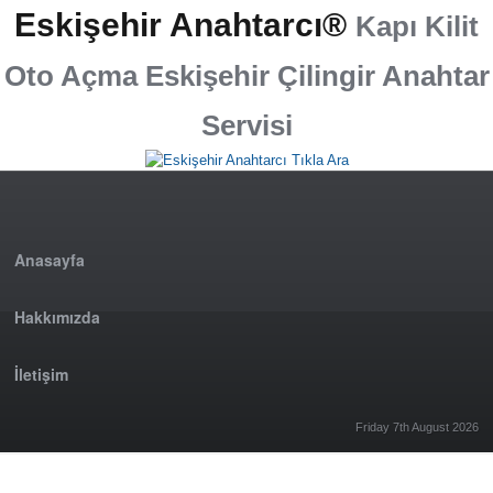
Eskişehir Anahtarcı®
Kapı Kilit
Oto Açma Eskişehir Çilingir Anahtar
Servisi
Anasayfa
Hakkımızda
İletişim
Friday 7th August 2026