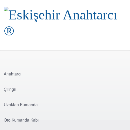
Anahtarcı
Çilingir
Uzaktan Kumanda
Oto Kumanda Kabı