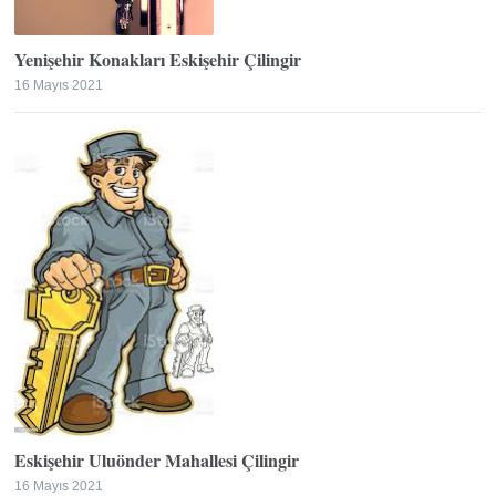
Yenişehir Konakları Eskişehir Çilingir
16 Mayıs 2021
Eskişehir Uluönder Mahallesi Çilingir
16 Mayıs 2021