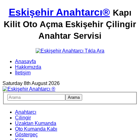
Eskişehir Anahtarcı®
Kapı
Kilit Oto Açma Eskişehir Çilingir
Anahtar Servisi
Anasayfa
Hakkımızda
İletişim
Saturday 8th August 2026
Anahtarcı
Çilingir
Uzaktan Kumanda
Oto Kumanda Kabı
Göstergeç