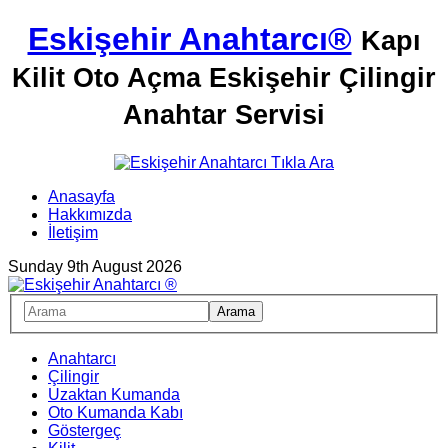
Eskişehir Anahtarcı®
Kapı
Kilit Oto Açma Eskişehir Çilingir
Anahtar Servisi
Anasayfa
Hakkımızda
İletişim
Sunday 9th August 2026
Anahtarcı
Çilingir
Uzaktan Kumanda
Oto Kumanda Kabı
Göstergeç