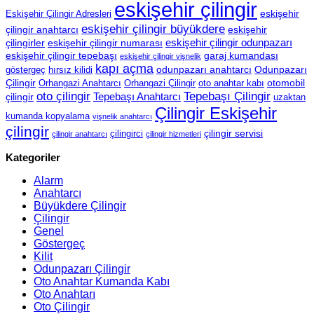
eskişehir çilingir
eskişehir
Eskişehir Çilingir Adresleri
eskişehir çilingir büyükdere
çilingir anahtarcı
eskişehir
eskişehir çilingir odunpazarı
çilingirler
eskişehir çilingir numarası
eskişehir çilingir tepebaşı
garaj kumandası
eskişehir çilingir vişnelik
kapı açma
odunpazarı anahtarcı
Odunpazarı
göstergeç
hırsız kilidi
Çilingir
otomobil
Orhangazi Anahtarcı
Orhangazi Çilingir
oto anahtar kabı
oto çilingir
Tepebaşı Çilingir
Tepebaşı Anahtarcı
çilingir
uzaktan
Çilingir Eskişehir
kumanda kopyalama
vişnelik anahtarcı
çilingir
çilingir servisi
çilingirci
çilingir anahtarcı
çilingir hizmetleri
Kategoriler
Alarm
Anahtarcı
Büyükdere Çilingir
Çilingir
Genel
Göstergeç
Kilit
Odunpazarı Çilingir
Oto Anahtar Kumanda Kabı
Oto Anahtarı
Oto Çilingir