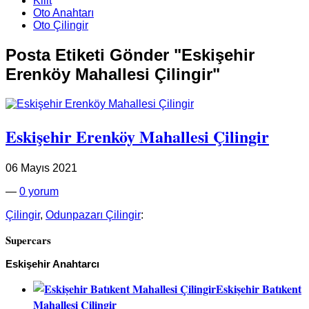
Kilit
Oto Anahtarı
Oto Çilingir
Posta Etiketi Gönder "Eskişehir
Erenköy Mahallesi Çilingir"
Eskişehir Erenköy Mahallesi Çilingir
06 Mayıs 2021
—
0 yorum
Çilingir
,
Odunpazarı Çilingir
:
Supercars
Eskişehir Anahtarcı
Eskişehir Batıkent
Mahallesi Çilingir