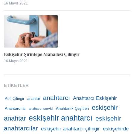
16 Mayıs 2021
Eskişehir Şirintepe Mahallesi Çilingir
16 Mayıs 2021
ETIKETLER
anahtarcı
Anahtarcı Eskişehir
Acil Çilingir
anahtar
eskişehir
Anahtarcılar
Anahtarlık Çeşitleri
anahtarcı servisi
eskişehir anahtarcı
anahtar
eskişehir
anahtarcılar
eskişehir anahtarcı çilingir
eskişehirde