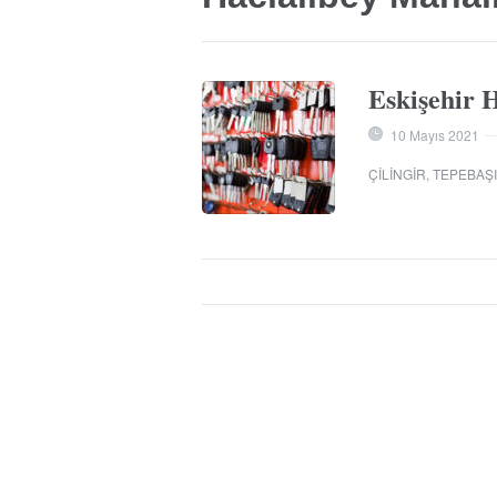
Eskişehir H
10 Mayıs 2021
ÇILINGIR
,
TEPEBAŞI