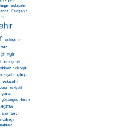
Eskişehir
ingir
eskişehir
manda
Eskişehir
leri
ehir
r
eskişehir
htarcı
çilingir
e
eskişehir
skişehir çilingir
eskişehir çilingir
eskişehir
ebaşı
eskişehir
garaj
göstergeç
hırsız
 açma
 anahtarcı
Çilingir
nahtarcı