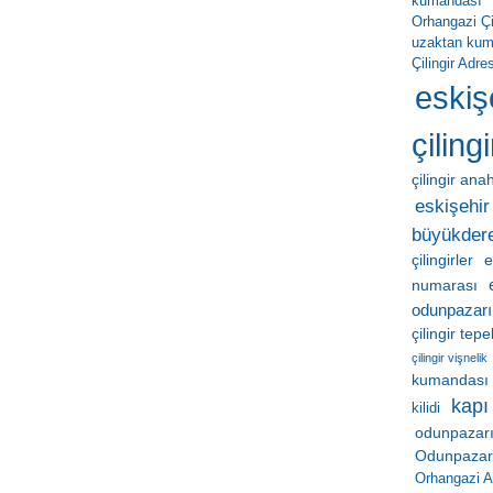
kumandası
Orhangazi Çil
uzaktan ku
Çilingir Adres
eskiş
çilingi
çilingir ana
eskişehir 
büyükder
çilingirler
e
numarası
odunpazarı
çilingir tep
çilingir vişnelik
kumandası
kapı
kilidi
odunpazarı
Odunpazarı 
Orhangazi A