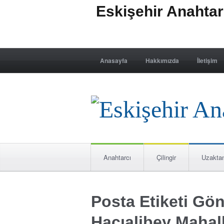
Eskişehir Anahta
Anasayfa
Hakkımızda
İletişim
Anahtarcı
Çilingir
Uzakta
Posta Etiketi Gön
Hacıalibey Mahall