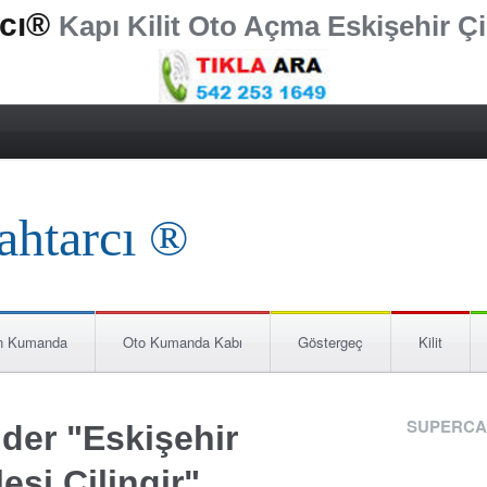
rcı®
Kapı Kilit Oto Açma Eskişehir Çi
n Kumanda
Oto Kumanda Kabı
Göstergeç
Kilit
SUPERCA
der "Eskişehir
esi Çilingir"