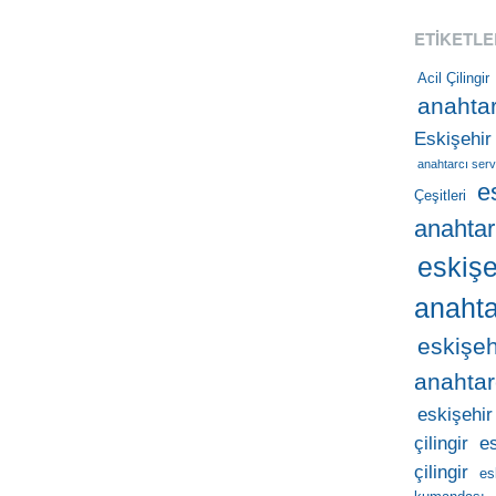
ETIKETLE
Acil Çilingir
anahtar
Eskişehir
anahtarcı serv
e
Çeşitleri
anahtar
eskişe
anahta
eskişeh
anahtar
eskişehir
çilingir
e
çilingir
es