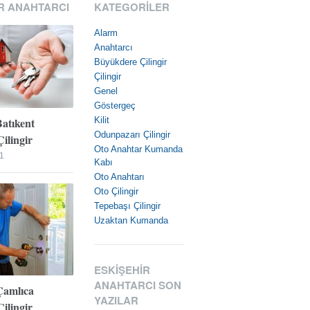
R ANAHTARCI
KATEGORILER
Alarm
Anahtarcı
Büyükdere Çilingir
Çilingir
Genel
Göstergeç
Batıkent
Kilit
Odunpazarı Çilingir
ilingir
Oto Anahtar Kumanda
1
Kabı
Oto Anahtarı
Oto Çilingir
Tepebaşı Çilingir
Uzaktan Kumanda
ESKIŞEHIR
ANAHTARCI SON
Çamlıca
YAZILAR
ilingir