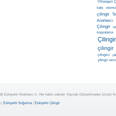
Orhangazi Çi
otomob
kabı
çilingir
Te
Anahtarcı
Çilingir
u
kopyalama
Çilingi
çilingir
çilingirci
çil
çilingir serv
26 Eskişehir Anahtarcı ®. Her hakkı saklıdır. Kaynak Gösterilmeden İzinsiz 
ı
|
Eskişehir Soğutma
|
Eskişehir Çilingir