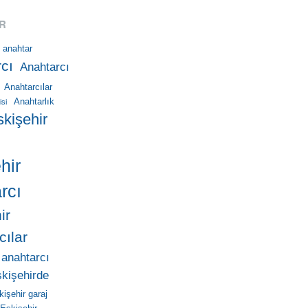
R
anahtar
cı
Anahtarcı
Anahtarcılar
Anahtarlık
isi
skişehir
hir
rcı
ir
cılar
 anahtarcı
skişehirde
kişehir garaj