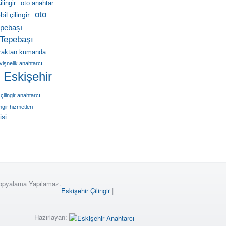
lingir
oto anahtar
oto
il çilingir
pebaşı
Tepebaşı
zaktan kumanda
vişnelik anahtarcı
r Eskişehir
çilingir anahtarcı
ingir hizmetleri
isi
Kopyalama Yapılamaz.
Eskişehir Çilingir
|
Hazırlayan: