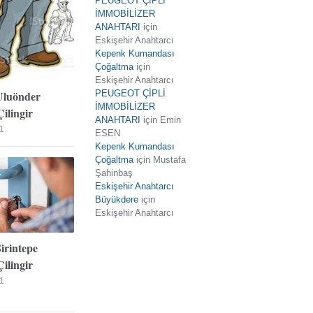
PEUGEOT ÇİPLİ
İMMOBİLİZER
ANAHTARI
için
Eskişehir Anahtarcı
Kepenk Kumandası
Çoğaltma
için
Eskişehir Anahtarcı
Uluönder
PEUGEOT ÇİPLİ
İMMOBİLİZER
ilingir
ANAHTARI
için
Emin
1
ESEN
Kepenk Kumandası
Çoğaltma
için
Mustafa
Şahinbaş
Eskişehir Anahtarcı
Büyükdere
için
Eskişehir Anahtarcı
Şirintepe
ilingir
1