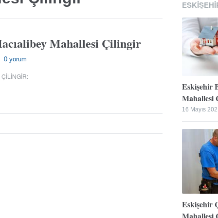
ESKIŞEHI
acıalibey Mahallesi Çilingir
0 yorum
—
 ÇILINGIR
:
Eskişehir 
Mahallesi Ç
16 Mayıs 202
Eskişehir 
Mahallesi Ç