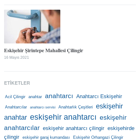
Eskişehir Şirintepe Mahallesi Çilingir
16 Mayıs 2021
ETIKETLER
anahtarcı
Anahtarcı Eskişehir
Acil Çilingir
anahtar
eskişehir
Anahtarcılar
Anahtarlık Çeşitleri
anahtarcı servisi
eskişehir anahtarcı
anahtar
eskişehir
anahtarcılar
eskişehir anahtarcı çilingir
eskişehirde
çilingir
eskişehir garaj kumandası
Eskişehir Orhangazi Çilingir