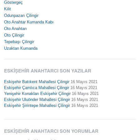
Göstergeç
Kilit
Odunpazarı Çilingir
Oto Anahtar Kumanda Kabı
Oto Anahtarı
Oto Çilingir
Tepebaşı Çilingir
Uzaktan Kumanda
ESKIŞEHIR ANAHTARCI SON YAZILAR
Eskişehir Batıkent Mahallesi Çilingir
16 Mayıs 2021
Eskişehir Çamlıca Mahallesi Çilingir
16 Mayıs 2021
Yenişehir Konakları Eskişehir Çilingir
16 Mayıs 2021
Eskişehir Uluönder Mahallesi Çilingir
16 Mayıs 2021
Eskişehir Şirintepe Mahallesi Çilingir
16 Mayıs 2021
ESKIŞEHIR ANAHTARCI SON YORUMLAR