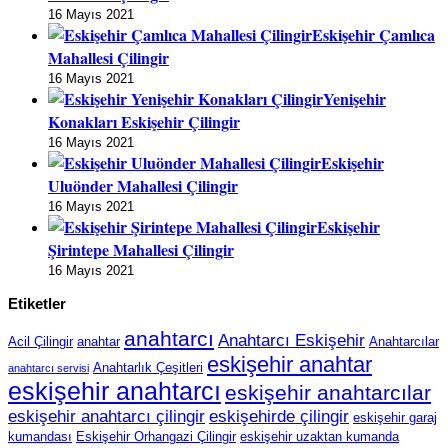
16 Mayıs 2021
Eskişehir Çamlıca
Mahallesi Çilingir
16 Mayıs 2021
Yenişehir
Konakları Eskişehir Çilingir
16 Mayıs 2021
Eskişehir
Uluönder Mahallesi Çilingir
16 Mayıs 2021
Eskişehir
Şirintepe Mahallesi Çilingir
16 Mayıs 2021
Etiketler
anahtarcı
Anahtarcı Eskişehir
Acil Çilingir
anahtar
Anahtarcılar
eskişehir anahtar
Anahtarlık Çeşitleri
anahtarcı servisi
eskişehir anahtarcı
eskişehir anahtarcılar
eskişehir anahtarcı çilingir
eskişehirde çilingir
eskişehir garaj
kumandası
Eskişehir Orhangazi Çilingir
eskişehir uzaktan kumanda