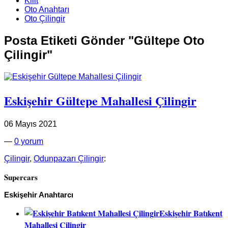
Kilit
Oto Anahtarı
Oto Çilingir
Posta Etiketi Gönder "Gültepe Oto
Çilingir"
Eskişehir Gültepe Mahallesi Çilingir
06 Mayıs 2021
—
0 yorum
Çilingir
,
Odunpazarı Çilingir
:
Supercars
Eskişehir Anahtarcı
Eskişehir Batıkent
Mahallesi Çilingir