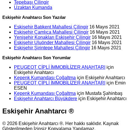
Tepebaşı Çilingir
Uzaktan Kumanda
Eskişehir Anahtarcı Son Yazılar
Eskişehir Batıkent Mahallesi Çilingir
16 Mayıs 2021
Eskişehir Çamlıca Mahallesi Çilingir
16 Mayıs 2021
Yenişehir Konakları Eskişehir Çilingir
16 Mayıs 2021
Eskişehir Uluönder Mahallesi Çilingir
16 Mayıs 2021
Eskişehir Şirintepe Mahallesi Çilingir
16 Mayıs 2021
Eskişehir Anahtarcı Son Yorumlar
PEUGEOT ÇİPLİ İMMOBİLİZER ANAHTARI
için
Eskişehir Anahtarcı
Kepenk Kumandası Çoğaltma
için
Eskişehir Anahtarcı
PEUGEOT ÇİPLİ İMMOBİLİZER ANAHTARI
için
Emin
ESEN
Kepenk Kumandası Çoğaltma
için
Mustafa Şahinbaş
Eskişehir Anahtarcı Büyükdere
için
Eskişehir Anahtarcı
Eskişehir Anahtarcı ®
© 2026 Eskişehir Anahtarcı ®. Her hakkı saklıdır. Kaynak
Gösterilmeden İzinsiz Kopyalama Yapılamaz.