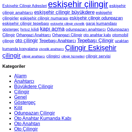
eskişehir çilingir
eskişehir
Eskişehir Çilingir Adresleri
eskişehir çilingir büyükdere
çilingir anahtarcı
eskişehir
eskişehir çilingir odunpazarı
çilingirler
eskişehir çilingir numarası
eskişehir çilingir tepebaşı
garaj kumandası
eskişehir çilingir vişnelik
kapı açma
odunpazarı anahtarcı
Odunpazarı
göstergeç
hırsız kilidi
Çilingir
otomobil
Orhangazi Anahtarcı
Orhangazi Çilingir
oto anahtar kabı
oto çilingir
Tepebaşı Çilingir
Tepebaşı Anahtarcı
çilingir
uzaktan
Çilingir Eskişehir
kumanda kopyalama
vişnelik anahtarcı
çilingir
çilingir servisi
çilingirci
çilingir anahtarcı
çilingir hizmetleri
Kategoriler
Alarm
Anahtarcı
Büyükdere Çilingir
Çilingir
Genel
Göstergeç
Kilit
Odunpazarı Çilingir
Oto Anahtar Kumanda Kabı
Oto Anahtarı
Oto Çilingir