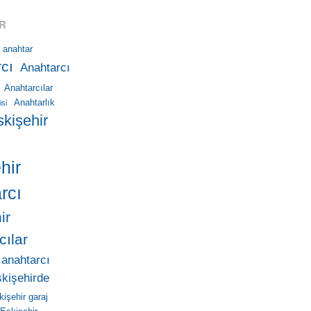
R
anahtar
cı
Anahtarcı
Anahtarcılar
Anahtarlık
isi
skişehir
hir
rcı
ir
cılar
 anahtarcı
skişehirde
kişehir garaj