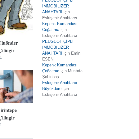
PEUGEOT ÇİPLİ
İMMOBİLİZER
ANAHTARI
için
Eskişehir Anahtarcı
Kepenk Kumandası
Çoğaltma
için
Eskişehir Anahtarcı
Uluönder
PEUGEOT ÇİPLİ
İMMOBİLİZER
ilingir
ANAHTARI
için
Emin
1
ESEN
Kepenk Kumandası
Çoğaltma
için
Mustafa
Şahinbaş
Eskişehir Anahtarcı
Büyükdere
için
Eskişehir Anahtarcı
Şirintepe
ilingir
1