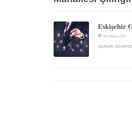
Eskişehir 
06 Mayıs 2021
ÇILINGIR
,
ODUNPAZA