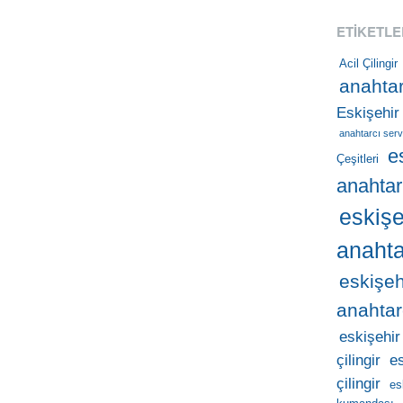
ETIKETLE
Acil Çilingir
anahtar
Eskişehir
anahtarcı serv
e
Çeşitleri
anahtar
eskişe
anahta
eskişeh
anahtar
eskişehir
çilingir
e
çilingir
es