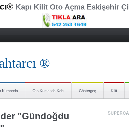
rcı®
Kapı Kilit Oto Açma Eskişehir Çi
n Kumanda
Oto Kumanda Kabı
Göstergeç
Kilit
SUPERCA
önder "Gündoğdu
r"