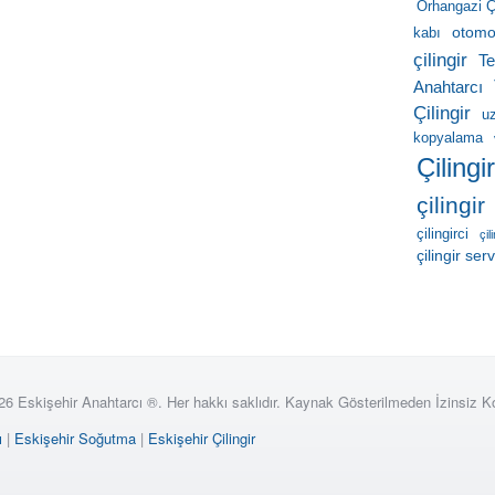
Orhangazi Çi
otomob
kabı
çilingir
Te
Anahtarcı
Çilingir
u
kopyalama
Çilingi
çilingir
çilingirci
çil
çilingir serv
26 Eskişehir Anahtarcı ®. Her hakkı saklıdır. Kaynak Gösterilmeden İzinsiz 
ı
|
Eskişehir Soğutma
|
Eskişehir Çilingir