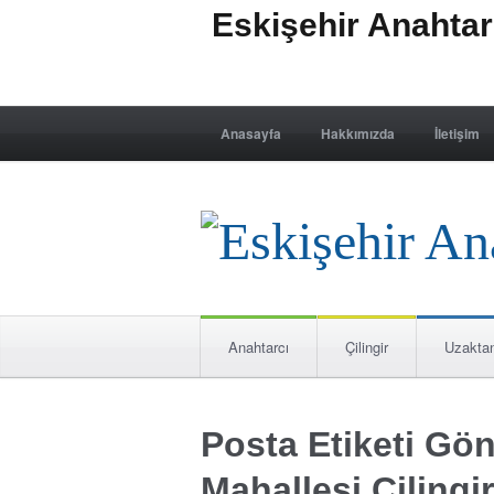
Eskişehir Anahta
Anasayfa
Hakkımızda
İletişim
Anahtarcı
Çilingir
Uzakta
Posta Etiketi G
Mahallesi Çilingi