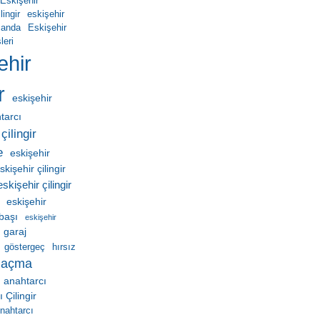
Eskişehir
ingir
eskişehir
manda
Eskişehir
leri
ehir
r
eskişehir
htarcı
çilingir
e
eskişehir
skişehir çilingir
eskişehir çilingir
eskişehir
ebaşı
eskişehir
garaj
göstergeç
hırsız
 açma
 anahtarcı
Çilingir
nahtarcı