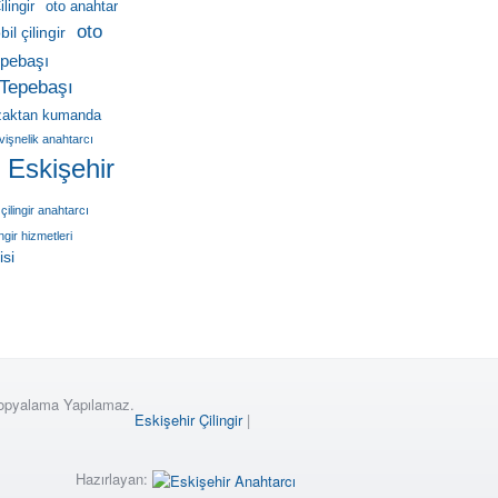
lingir
oto anahtar
oto
il çilingir
pebaşı
Tepebaşı
zaktan kumanda
vişnelik anahtarcı
r Eskişehir
çilingir anahtarcı
ingir hizmetleri
isi
Kopyalama Yapılamaz.
Eskişehir Çilingir
|
Hazırlayan: