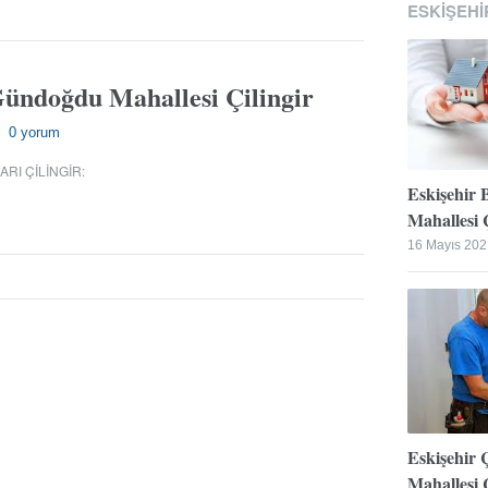
ESKIŞEHI
Gündoğdu Mahallesi Çilingir
0 yorum
—
RI ÇILINGIR
:
Eskişehir 
Mahallesi Ç
16 Mayıs 202
Eskişehir 
Mahallesi Ç