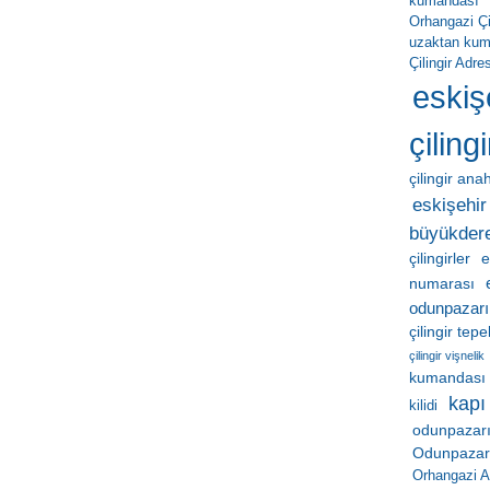
kumandası
Orhangazi Çil
uzaktan ku
Çilingir Adres
eskiş
çilingi
çilingir ana
eskişehir 
büyükder
çilingirler
e
numarası
odunpazarı
çilingir tep
çilingir vişnelik
kumandası
kapı
kilidi
odunpazarı
Odunpazarı 
Orhangazi A