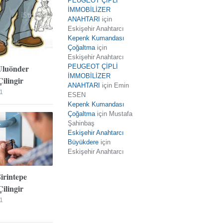
PEUGEOT ÇİPLİ
İMMOBİLİZER
ANAHTARI
için
Eskişehir Anahtarcı
Kepenk Kumandası
Çoğaltma
için
Eskişehir Anahtarcı
Uluönder
PEUGEOT ÇİPLİ
İMMOBİLİZER
ilingir
ANAHTARI
için
Emin
1
ESEN
Kepenk Kumandası
Çoğaltma
için
Mustafa
Şahinbaş
Eskişehir Anahtarcı
Büyükdere
için
Eskişehir Anahtarcı
Şirintepe
ilingir
1