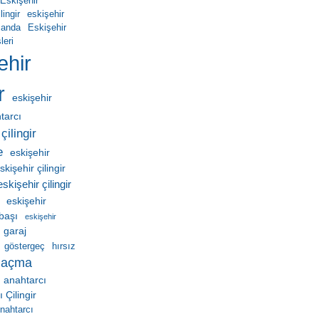
Eskişehir
ingir
eskişehir
manda
Eskişehir
leri
ehir
r
eskişehir
htarcı
çilingir
e
eskişehir
skişehir çilingir
eskişehir çilingir
eskişehir
ebaşı
eskişehir
garaj
göstergeç
hırsız
 açma
 anahtarcı
Çilingir
nahtarcı