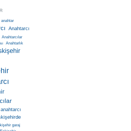
R
anahtar
cı
Anahtarcı
Anahtarcılar
Anahtarlık
isi
skişehir
hir
rcı
ir
cılar
 anahtarcı
skişehirde
kişehir garaj