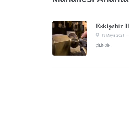
Eskişehir H
13 Mayıs 2021
ÇILINGIR
: