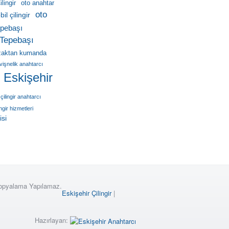
lingir
oto anahtar
oto
il çilingir
pebaşı
Tepebaşı
zaktan kumanda
vişnelik anahtarcı
r Eskişehir
çilingir anahtarcı
ingir hizmetleri
isi
Kopyalama Yapılamaz.
Eskişehir Çilingir
|
Hazırlayan: