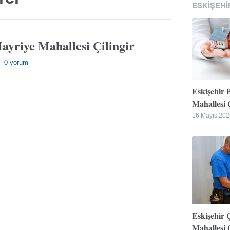
ESKIŞEHI
ayriye Mahallesi Çilingir
0 yorum
—
Eskişehir 
Mahallesi Ç
16 Mayıs 202
Eskişehir 
Mahallesi Ç