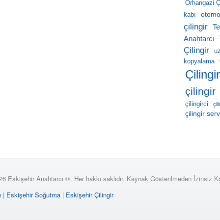
Orhangazi Çi
otomob
kabı
çilingir
Te
Anahtarcı
Çilingir
u
kopyalama
Çilingi
çilingir
çilingirci
çil
çilingir serv
26 Eskişehir Anahtarcı ®. Her hakkı saklıdır. Kaynak Gösterilmeden İzinsiz 
ı
|
Eskişehir Soğutma
|
Eskişehir Çilingir