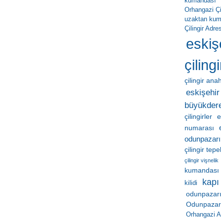
kumandası
Orhangazi Çil
uzaktan ku
Çilingir Adres
eskiş
çilingi
çilingir ana
eskişehir 
büyükder
çilingirler
e
numarası
odunpazarı
çilingir tep
çilingir vişnelik
kumandası
kapı
kilidi
odunpazarı
Odunpazarı 
Orhangazi A