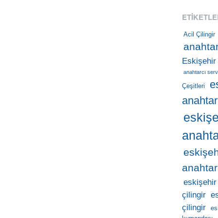
ETIKETLE
Acil Çilingir
anahtar
Eskişehir
anahtarcı serv
e
Çeşitleri
anahtar
eskişe
anahta
eskişeh
anahtar
eskişehir
çilingir
e
çilingir
es