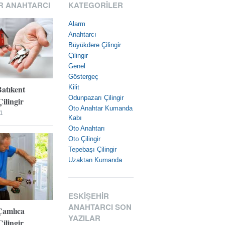
R ANAHTARCI
KATEGORILER
Alarm
Anahtarcı
Büyükdere Çilingir
Çilingir
Genel
Göstergeç
Batıkent
Kilit
Odunpazarı Çilingir
ilingir
Oto Anahtar Kumanda
1
Kabı
Oto Anahtarı
Oto Çilingir
Tepebaşı Çilingir
Uzaktan Kumanda
ESKIŞEHIR
ANAHTARCI SON
Çamlıca
YAZILAR
ilingir