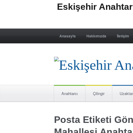
Eskişehir Anahta
Anasayfa
Hakkımızda
İletişim
Anahtarcı
Çilingir
Uzakta
Posta Etiketi Gö
Mahallesi Anahta