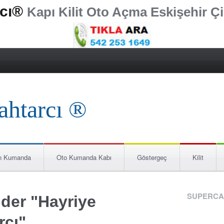
rcı®
Kapı Kilit Oto Açma Eskişehir Çi
n Kumanda
Oto Kumanda Kabı
Göstergeç
Kilit
SUPERCA
nder "Hayriye
rcı"