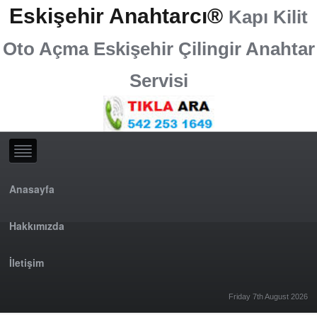
Eskişehir Anahtarcı®
Kapı Kilit
Oto Açma Eskişehir Çilingir Anahtar
Servisi
Anasayfa
Hakkımızda
İletişim
Friday 7th August 2026