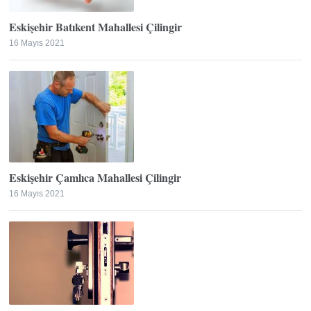
Eskişehir Batıkent Mahallesi Çilingir
16 Mayıs 2021
Eskişehir Çamlıca Mahallesi Çilingir
16 Mayıs 2021