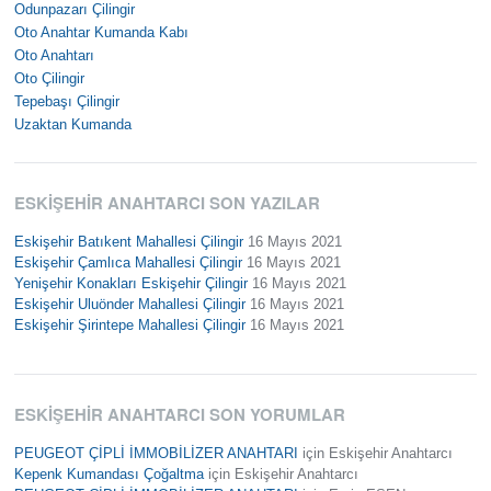
Odunpazarı Çilingir
Oto Anahtar Kumanda Kabı
Oto Anahtarı
Oto Çilingir
Tepebaşı Çilingir
Uzaktan Kumanda
ESKIŞEHIR ANAHTARCI SON YAZILAR
Eskişehir Batıkent Mahallesi Çilingir
16 Mayıs 2021
Eskişehir Çamlıca Mahallesi Çilingir
16 Mayıs 2021
Yenişehir Konakları Eskişehir Çilingir
16 Mayıs 2021
Eskişehir Uluönder Mahallesi Çilingir
16 Mayıs 2021
Eskişehir Şirintepe Mahallesi Çilingir
16 Mayıs 2021
ESKIŞEHIR ANAHTARCI SON YORUMLAR
PEUGEOT ÇİPLİ İMMOBİLİZER ANAHTARI
için
Eskişehir Anahtarcı
Kepenk Kumandası Çoğaltma
için
Eskişehir Anahtarcı