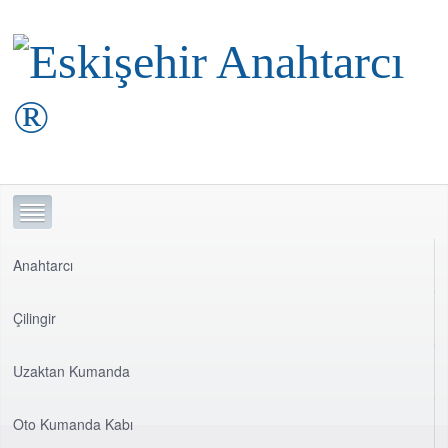
Anahtarcı
Çilingir
Uzaktan Kumanda
Oto Kumanda Kabı