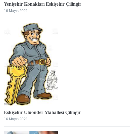
Yenişehir Konakları Eskişehir Çilingir
16 Mayıs 2021
Eskişehir Uluönder Mahallesi Çilingir
16 Mayıs 2021