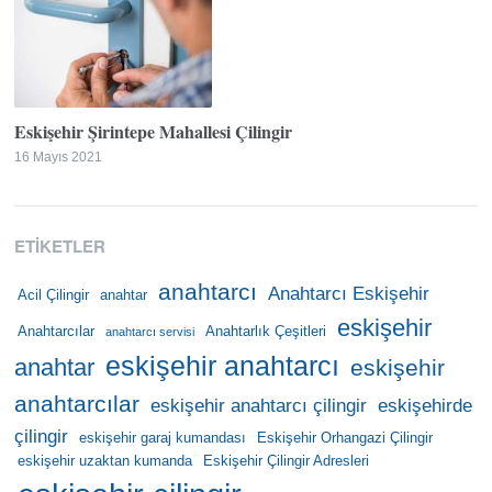
Eskişehir Şirintepe Mahallesi Çilingir
16 Mayıs 2021
ETIKETLER
anahtarcı
Anahtarcı Eskişehir
Acil Çilingir
anahtar
eskişehir
Anahtarcılar
Anahtarlık Çeşitleri
anahtarcı servisi
eskişehir anahtarcı
anahtar
eskişehir
anahtarcılar
eskişehir anahtarcı çilingir
eskişehirde
çilingir
eskişehir garaj kumandası
Eskişehir Orhangazi Çilingir
eskişehir uzaktan kumanda
Eskişehir Çilingir Adresleri