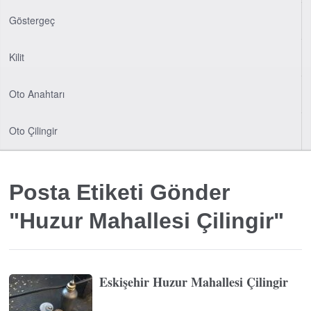
Göstergeç
Kilit
Oto Anahtarı
Oto Çilingir
Posta Etiketi Gönder
"Huzur Mahallesi Çilingir"
Eskişehir Huzur Mahallesi Çilingir