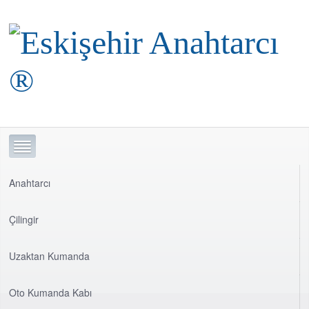
Anahtarcı
Çilingir
Uzaktan Kumanda
Oto Kumanda Kabı