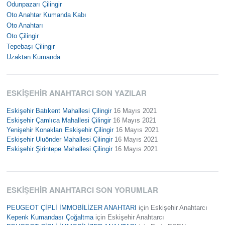
Odunpazarı Çilingir
Oto Anahtar Kumanda Kabı
Oto Anahtarı
Oto Çilingir
Tepebaşı Çilingir
Uzaktan Kumanda
ESKIŞEHIR ANAHTARCI SON YAZILAR
Eskişehir Batıkent Mahallesi Çilingir
16 Mayıs 2021
Eskişehir Çamlıca Mahallesi Çilingir
16 Mayıs 2021
Yenişehir Konakları Eskişehir Çilingir
16 Mayıs 2021
Eskişehir Uluönder Mahallesi Çilingir
16 Mayıs 2021
Eskişehir Şirintepe Mahallesi Çilingir
16 Mayıs 2021
ESKIŞEHIR ANAHTARCI SON YORUMLAR
PEUGEOT ÇİPLİ İMMOBİLİZER ANAHTARI
için
Eskişehir Anahtarcı
Kepenk Kumandası Çoğaltma
için
Eskişehir Anahtarcı