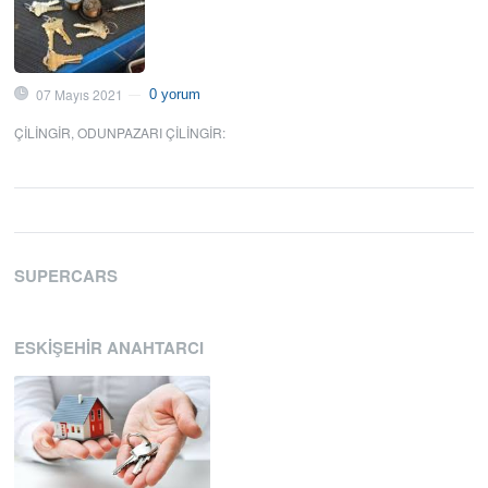
07 Mayıs 2021
0 yorum
—
ÇILINGIR
,
ODUNPAZARI ÇILINGIR
:
SUPERCARS
ESKIŞEHIR ANAHTARCI