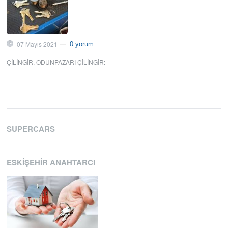
07 Mayıs 2021
0 yorum
—
ÇILINGIR
,
ODUNPAZARI ÇILINGIR
:
SUPERCARS
ESKIŞEHIR ANAHTARCI