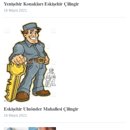
Yenişehir Konakları Eskişehir Çilingir
16 Mayıs 2021
Eskişehir Uluönder Mahallesi Çilingir
16 Mayıs 2021