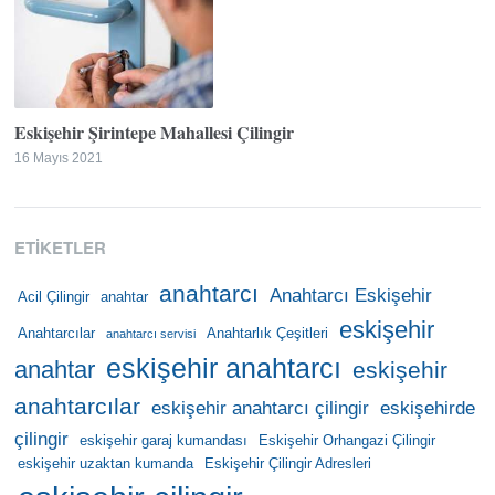
Eskişehir Şirintepe Mahallesi Çilingir
16 Mayıs 2021
ETIKETLER
anahtarcı
Anahtarcı Eskişehir
Acil Çilingir
anahtar
eskişehir
Anahtarcılar
Anahtarlık Çeşitleri
anahtarcı servisi
eskişehir anahtarcı
anahtar
eskişehir
anahtarcılar
eskişehir anahtarcı çilingir
eskişehirde
çilingir
eskişehir garaj kumandası
Eskişehir Orhangazi Çilingir
eskişehir uzaktan kumanda
Eskişehir Çilingir Adresleri