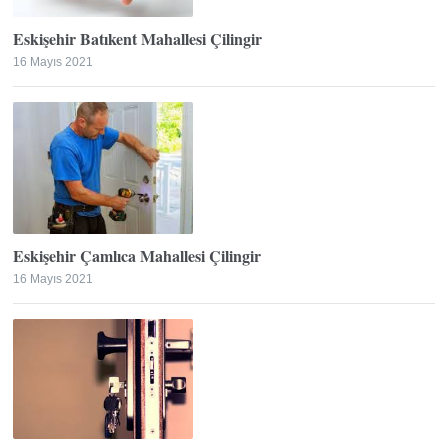
Eskişehir Batıkent Mahallesi Çilingir
16 Mayıs 2021
Eskişehir Çamlıca Mahallesi Çilingir
16 Mayıs 2021