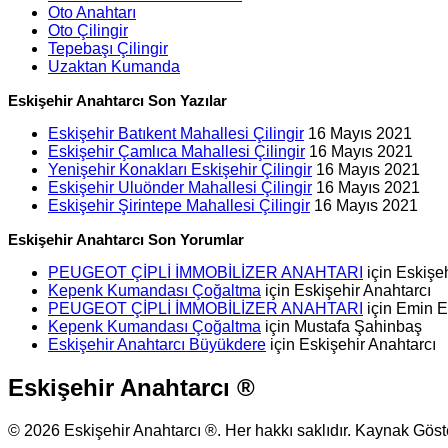
Oto Anahtarı
Oto Çilingir
Tepebaşı Çilingir
Uzaktan Kumanda
Eskişehir Anahtarcı Son Yazılar
Eskişehir Batıkent Mahallesi Çilingir
16 Mayıs 2021
Eskişehir Çamlıca Mahallesi Çilingir
16 Mayıs 2021
Yenişehir Konakları Eskişehir Çilingir
16 Mayıs 2021
Eskişehir Uluönder Mahallesi Çilingir
16 Mayıs 2021
Eskişehir Şirintepe Mahallesi Çilingir
16 Mayıs 2021
Eskişehir Anahtarcı Son Yorumlar
PEUGEOT ÇİPLİ İMMOBİLİZER ANAHTARI
için
Eskişeh
Kepenk Kumandası Çoğaltma
için
Eskişehir Anahtarcı
PEUGEOT ÇİPLİ İMMOBİLİZER ANAHTARI
için
Emin 
Kepenk Kumandası Çoğaltma
için
Mustafa Şahinbaş
Eskişehir Anahtarcı Büyükdere
için
Eskişehir Anahtarcı
Eskişehir Anahtarcı ®
© 2026 Eskişehir Anahtarcı ®. Her hakkı saklıdır. Kaynak Gös