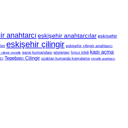
ir anahtarcı
eskişehir anahtarcılar
eskişehir
eskişehir çilingir
eskişehir çilingir anahtarcı
leri
kapı açma
garaj kumandası
göstergeç
hırsız kilidi
çilingir vişnelik
Tepebaşı Çilingir
cı
uzaktan kumanda kopyalama
vişnelik anahtarcı