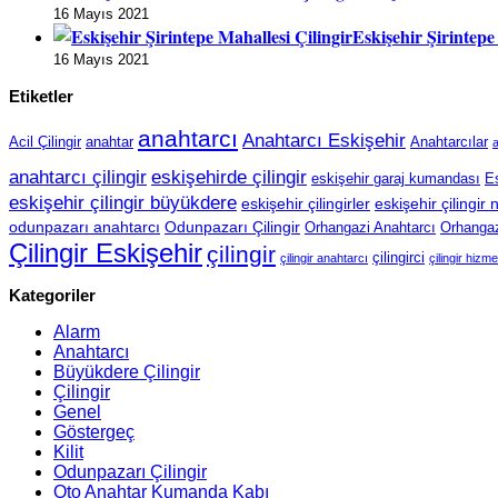
16 Mayıs 2021
Eskişehir Şirintepe
16 Mayıs 2021
Etiketler
anahtarcı
Anahtarcı Eskişehir
Acil Çilingir
anahtar
Anahtarcılar
a
anahtarcı çilingir
eskişehirde çilingir
eskişehir garaj kumandası
Es
eskişehir çilingir büyükdere
eskişehir çilingirler
eskişehir çilingir
odunpazarı anahtarcı
Odunpazarı Çilingir
Orhangazi Anahtarcı
Orhangazi
Çilingir Eskişehir
çilingir
çilingirci
çilingir anahtarcı
çilingir hizme
Kategoriler
Alarm
Anahtarcı
Büyükdere Çilingir
Çilingir
Genel
Göstergeç
Kilit
Odunpazarı Çilingir
Oto Anahtar Kumanda Kabı