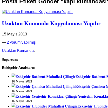
Posta Etiketi Gönder "kapı kumandası
Uzaktan Kumanda Kopyalaması Yapılır
15 Mayıs 2013
—
2 yorum yapılmış
Uzaktan Kumanda
:
Supercars
Eskişehir Anahtarcı
Eskişehir Batıkent M
16 Mayıs 2021
Eskişehir Çamlıca M
16 Mayıs 2021
Yenişehir Konaklar
16 Mayıs 2021
Eskişehir Uluönder