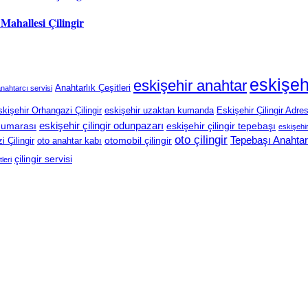
 Mahallesi Çilingir
eskişeh
eskişehir anahtar
Anahtarlık Çeşitleri
nahtarcı servisi
kişehir Orhangazi Çilingir
eskişehir uzaktan kumanda
Eskişehir Çilingir Adres
eskişehir çilingir odunpazarı
 numarası
eskişehir çilingir tepebaşı
eskişehir 
oto çilingir
Tepebaşı Anahtar
otomobil çilingir
 Çilingir
oto anahtar kabı
çilingir servisi
tleri