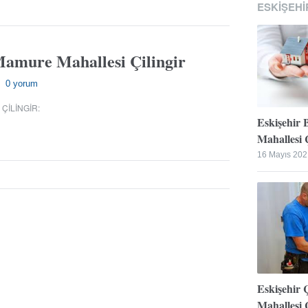
ESKIŞEHI
Mamure Mahallesi Çilingir
0 yorum
—
 ÇILINGIR
:
Eskişehir 
Mahallesi Ç
16 Mayıs 202
Eskişehir 
Mahallesi Ç