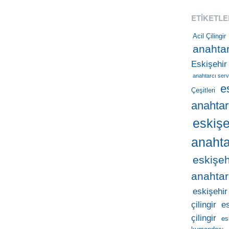
ETIKETLE
Acil Çilingir
anahtar
Eskişehir
anahtarcı serv
e
Çeşitleri
anahtar
eskişe
anahta
eskişeh
anahtar
eskişehir
çilingir
e
çilingir
es