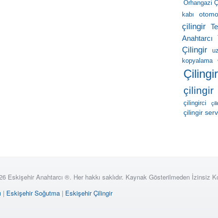
Orhangazi Çi
otomob
kabı
çilingir
Te
Anahtarcı
Çilingir
u
kopyalama
Çilingi
çilingir
çilingirci
çil
çilingir serv
26 Eskişehir Anahtarcı ®. Her hakkı saklıdır. Kaynak Gösterilmeden İzinsiz 
ı
|
Eskişehir Soğutma
|
Eskişehir Çilingir