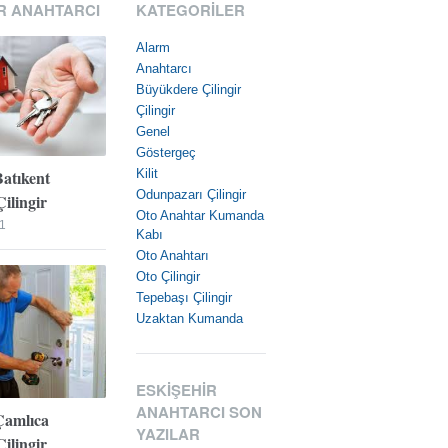
R ANAHTARCI
KATEGORILER
Alarm
Anahtarcı
Büyükdere Çilingir
Çilingir
Genel
Göstergeç
Batıkent
Kilit
Odunpazarı Çilingir
ilingir
Oto Anahtar Kumanda
1
Kabı
Oto Anahtarı
Oto Çilingir
Tepebaşı Çilingir
Uzaktan Kumanda
ESKIŞEHIR
ANAHTARCI SON
Çamlıca
YAZILAR
ilingir