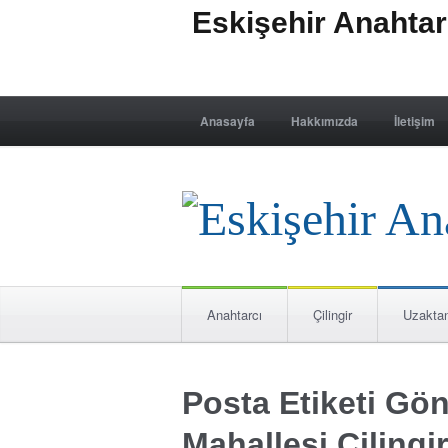
Eskişehir Anahta
Anasayfa
Hakkımızda
İletişim
Anahtarcı
Çilingir
Uzakta
Posta Etiketi Gö
Mahallesi Çilingi