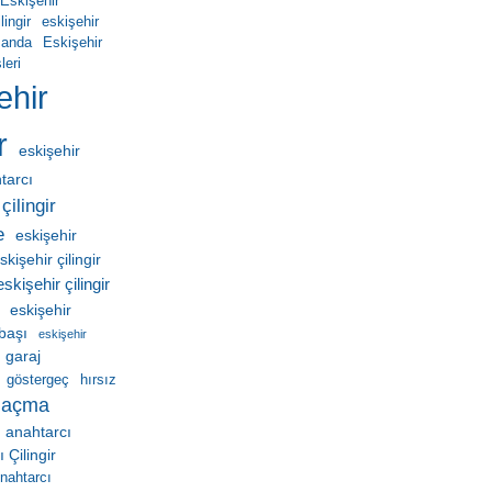
Eskişehir
ingir
eskişehir
manda
Eskişehir
leri
ehir
r
eskişehir
htarcı
çilingir
e
eskişehir
skişehir çilingir
eskişehir çilingir
eskişehir
ebaşı
eskişehir
garaj
göstergeç
hırsız
 açma
 anahtarcı
Çilingir
nahtarcı