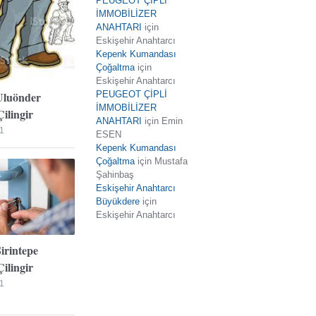
PEUGEOT ÇİPLİ
İMMOBİLİZER
ANAHTARI
için
Eskişehir Anahtarcı
Kepenk Kumandası
Çoğaltma
için
Eskişehir Anahtarcı
Uluönder
PEUGEOT ÇİPLİ
İMMOBİLİZER
ilingir
ANAHTARI
için
Emin
1
ESEN
Kepenk Kumandası
Çoğaltma
için
Mustafa
Şahinbaş
Eskişehir Anahtarcı
Büyükdere
için
Eskişehir Anahtarcı
Şirintepe
ilingir
1