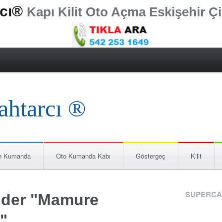
rcı®
Kapı Kilit Oto Açma Eskişehir Çi
n Kumanda
Oto Kumanda Kabı
Göstergeç
Kilit
SUPERCA
nder "Mamure
r"