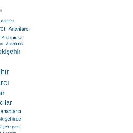
R
anahtar
cı
Anahtarcı
Anahtarcılar
Anahtarlık
isi
skişehir
hir
rcı
ir
cılar
 anahtarcı
skişehirde
kişehir garaj