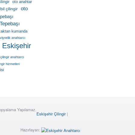
lingir
oto anahtar
oto
il çilingir
pebaşı
Tepebaşı
zaktan kumanda
vişnelik anahtarcı
r Eskişehir
çilingir anahtarcı
ingir hizmetleri
isi
Kopyalama Yapılamaz.
Eskişehir Çilingir
|
Hazırlayan: