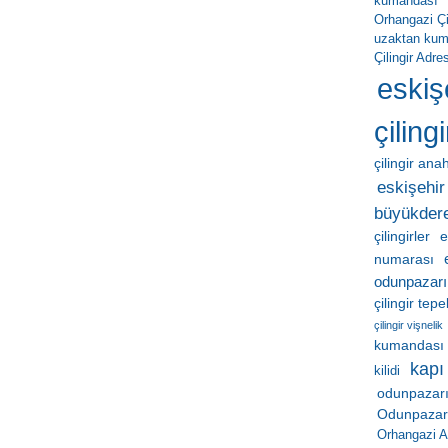
kumandası
Orhangazi Çil
uzaktan ku
Çilingir Adres
eskiş
çilingi
çilingir ana
eskişehir 
büyükder
çilingirler
e
numarası
odunpazarı
çilingir tep
çilingir vişnelik
kumandası
kapı
kilidi
odunpazarı
Odunpazarı 
Orhangazi A