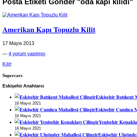
Posta Etiketi Gönder "oda kapı kilidi"
Amerikan Kapı Topuzlu Kilit
17 Mayıs 2013
—
4 yorum yapılmış
Kilit
:
Supercars
Eskişehir Anahtarcı
Eskişehir Batıkent M
16 Mayıs 2021
Eskişehir Çamlıca M
16 Mayıs 2021
Yenişehir Konaklar
16 Mayıs 2021
Eskişehir Uluönder