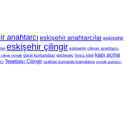
ir anahtarcı
eskişehir anahtarcılar
eskişehir
eskişehir çilingir
eskişehir çilingir anahtarcı
leri
kapı açma
garaj kumandası
göstergeç
hırsız kilidi
çilingir vişnelik
Tepebaşı Çilingir
cı
uzaktan kumanda kopyalama
vişnelik anahtarcı