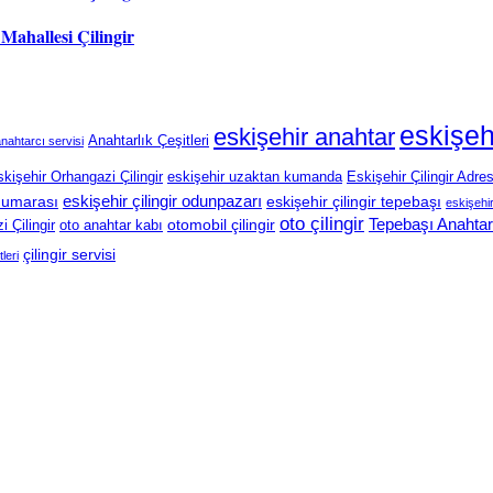
 Mahallesi Çilingir
eskişeh
eskişehir anahtar
Anahtarlık Çeşitleri
nahtarcı servisi
kişehir Orhangazi Çilingir
eskişehir uzaktan kumanda
Eskişehir Çilingir Adres
eskişehir çilingir odunpazarı
 numarası
eskişehir çilingir tepebaşı
eskişehir 
oto çilingir
Tepebaşı Anahtar
otomobil çilingir
 Çilingir
oto anahtar kabı
çilingir servisi
tleri