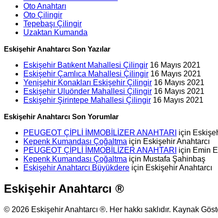
Oto Anahtarı
Oto Çilingir
Tepebaşı Çilingir
Uzaktan Kumanda
Eskişehir Anahtarcı Son Yazılar
Eskişehir Batıkent Mahallesi Çilingir
16 Mayıs 2021
Eskişehir Çamlıca Mahallesi Çilingir
16 Mayıs 2021
Yenişehir Konakları Eskişehir Çilingir
16 Mayıs 2021
Eskişehir Uluönder Mahallesi Çilingir
16 Mayıs 2021
Eskişehir Şirintepe Mahallesi Çilingir
16 Mayıs 2021
Eskişehir Anahtarcı Son Yorumlar
PEUGEOT ÇİPLİ İMMOBİLİZER ANAHTARI
için
Eskişeh
Kepenk Kumandası Çoğaltma
için
Eskişehir Anahtarcı
PEUGEOT ÇİPLİ İMMOBİLİZER ANAHTARI
için
Emin 
Kepenk Kumandası Çoğaltma
için
Mustafa Şahinbaş
Eskişehir Anahtarcı Büyükdere
için
Eskişehir Anahtarcı
Eskişehir Anahtarcı ®
© 2026 Eskişehir Anahtarcı ®. Her hakkı saklıdır. Kaynak Gös