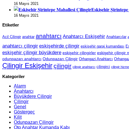
16 Mayıs 2021
Eskişehir Şirintepe
16 Mayıs 2021
Etiketler
anahtarcı
Anahtarcı Eskişehir
Acil Çilingir
anahtar
Anahtarcılar
a
anahtarcı çilingir
eskişehirde çilingir
eskişehir garaj kumandası
Es
eskişehir çilingir büyükdere
eskişehir çilingirler
eskişehir çilingir
odunpazarı anahtarcı
Odunpazarı Çilingir
Orhangazi Anahtarcı
Orhangazi
Çilingir Eskişehir
çilingir
çilingirci
çilingir anahtarcı
çilingir hizme
Kategoriler
Alarm
Anahtarcı
Büyükdere Çilingir
Çilingir
Genel
Göstergeç
Kilit
Odunpazarı Çilingir
Oto Anahtar Kumanda Kabı