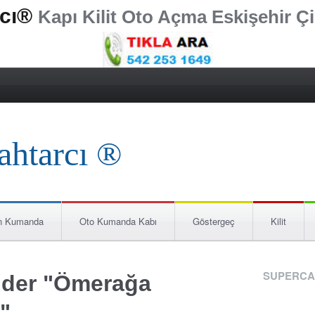
rcı®
Kapı Kilit Oto Açma Eskişehir Çi
n Kumanda
Oto Kumanda Kabı
Göstergeç
Kilit
SUPERCA
nder "Ömerağa
r"