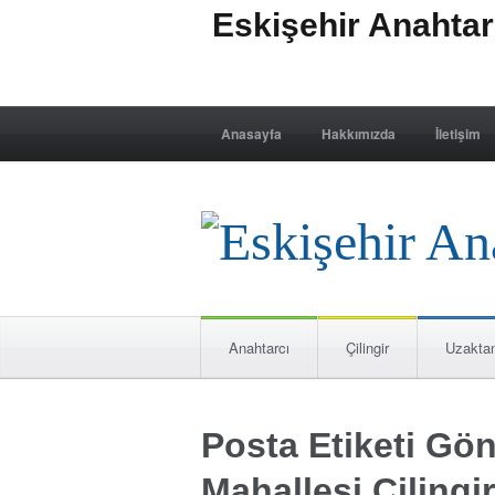
Eskişehir Anahta
Anasayfa
Hakkımızda
İletişim
Anahtarcı
Çilingir
Uzakta
Posta Etiketi Gö
Mahallesi Çilingi