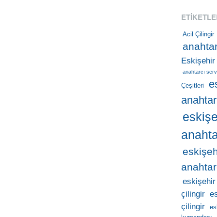
ETIKETLE
Acil Çilingir
anahtar
Eskişehir
anahtarcı serv
e
Çeşitleri
anahtar
eskişe
anahta
eskişeh
anahtar
eskişehir
çilingir
e
çilingir
es