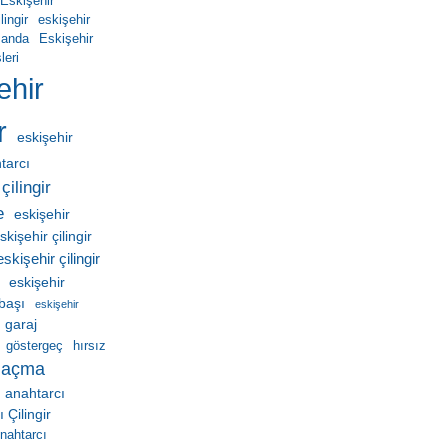
Eskişehir
ingir
eskişehir
manda
Eskişehir
leri
ehir
r
eskişehir
htarcı
çilingir
e
eskişehir
skişehir çilingir
eskişehir çilingir
eskişehir
ebaşı
eskişehir
garaj
göstergeç
hırsız
 açma
 anahtarcı
Çilingir
nahtarcı