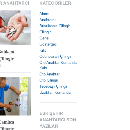
R ANAHTARCI
KATEGORILER
Alarm
Anahtarcı
Büyükdere Çilingir
Çilingir
Genel
Göstergeç
Batıkent
Kilit
Odunpazarı Çilingir
ilingir
Oto Anahtar Kumanda
1
Kabı
Oto Anahtarı
Oto Çilingir
Tepebaşı Çilingir
Uzaktan Kumanda
ESKIŞEHIR
ANAHTARCI SON
Çamlıca
YAZILAR
ilingir