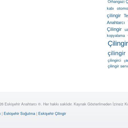
Orhangazi Çi
otomob
kabı
çilingir
Te
Anahtarcı
Çilingir
u
kopyalama
Çilingi
çilingir
çilingirci
çil
çilingir serv
26 Eskişehir Anahtarcı ®. Her hakkı saklıdır. Kaynak Gösterilmeden İzinsiz 
ı
|
Eskişehir Soğutma
|
Eskişehir Çilingir