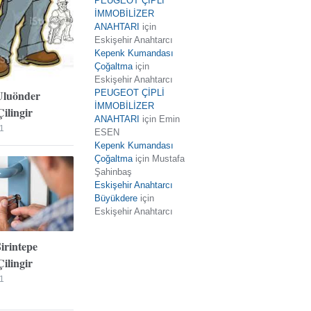
PEUGEOT ÇİPLİ
İMMOBİLİZER
ANAHTARI
için
Eskişehir Anahtarcı
Kepenk Kumandası
Çoğaltma
için
Eskişehir Anahtarcı
Uluönder
PEUGEOT ÇİPLİ
İMMOBİLİZER
ilingir
ANAHTARI
için
Emin
1
ESEN
Kepenk Kumandası
Çoğaltma
için
Mustafa
Şahinbaş
Eskişehir Anahtarcı
Büyükdere
için
Eskişehir Anahtarcı
Şirintepe
ilingir
1