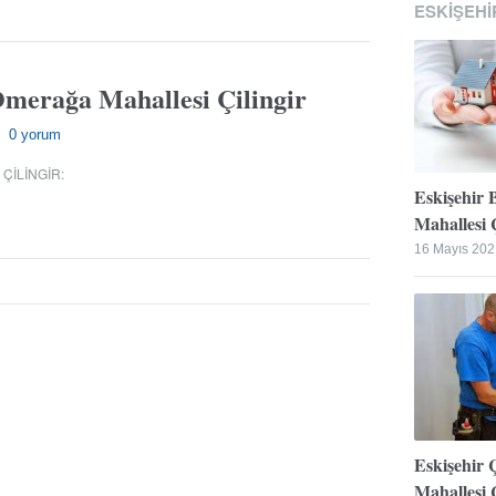
ESKIŞEHI
Ömerağa Mahallesi Çilingir
0 yorum
—
 ÇILINGIR
:
Eskişehir 
Mahallesi Ç
16 Mayıs 202
Eskişehir 
Mahallesi Ç