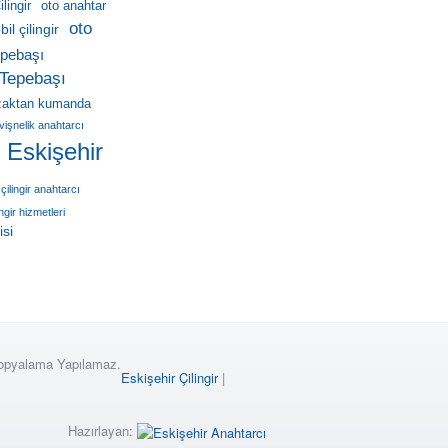
lingir
oto anahtar
oto
il çilingir
pebaşı
Tepebaşı
zaktan kumanda
vişnelik anahtarcı
r Eskişehir
çilingir anahtarcı
ingir hizmetleri
isi
Kopyalama Yapılamaz.
Eskişehir Çilingir
|
Hazırlayan: