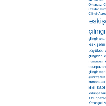
kumandası
Orhangazi Çil
uzaktan ku
Çilingir Adres
eskiş
çilingi
çilingir ana
eskişehir 
büyükder
çilingirler
e
numarası
odunpazarı
çilingir tep
çilingir vişnelik
kumandası
kapı
kilidi
odunpazarı
Odunpazarı 
Orhangazi A