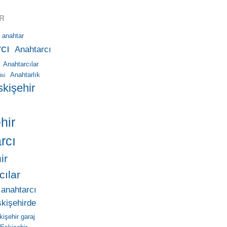
R
anahtar
cı
Anahtarcı
Anahtarcılar
Anahtarlık
isi
skişehir
hir
rcı
ir
cılar
 anahtarcı
skişehirde
kişehir garaj